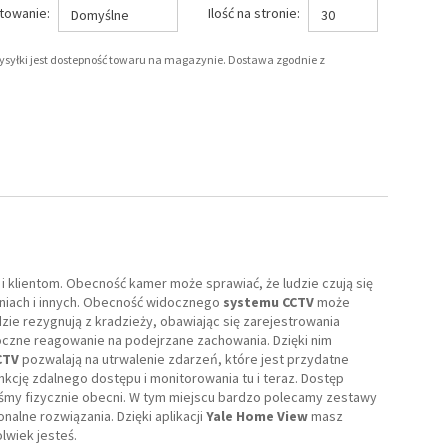
towanie:
Ilość na stronie:
Domyślne
30
wysyłki jest dostepność towaru na magazynie. Dostawa zgodnie z
lientom. Obecność kamer może sprawiać, że ludzie czują się
lniach i innych. Obecność widocznego
systemu CCTV
może
dzie rezygnują z kradzieży, obawiając się zarejestrowania
czne reagowanie na podejrzane zachowania. Dzięki nim
CTV
pozwalają na utrwalenie zdarzeń, które jest przydatne
kcję zdalnego dostępu i monitorowania tu i teraz. Dostęp
eśmy fizycznie obecni. W tym miejscu bardzo polecamy zestawy
nalne rozwiązania. Dzięki aplikacji
Yale Home View
masz
lwiek jesteś.