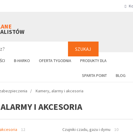
Ko
SZUKAJ
+48 61 8
LANE
NALISTÓW
SZUKAJ
ŚCI
B-HARKO
OFERTA TYGODNIA
PRODUKTY DLA
SPARTA POINT
BLOG
zabezpieczenia
Kamery, alarmy i akcesoria
 ALARMY I AKCESORIA
 akcesoria
12
Czujniki czadu, gazu i dymu
10