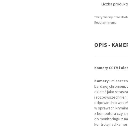
Liczba produk
* Przybliżony czas dos
Regulaminem.
OPIS - KAME
Kamery CCTV i ala
Kamery
umieszczon
bardziej chronieni
działać jako strasz
i rozpowszechnieni
odpowiednio wcześ
w sprawach kryminal
z komputera czy sm
do monitoringu z na
kontrolę nad kamer