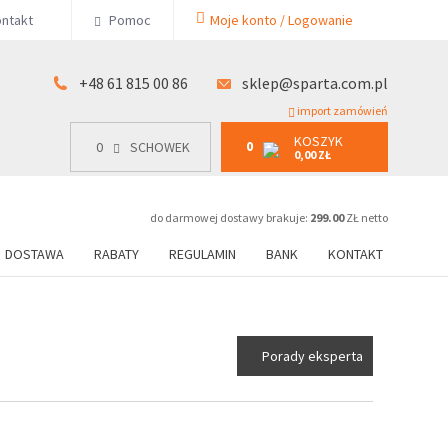
KOSZYK
ntakt
Pomoc
Moje konto / Logowanie
0
15 00 86
0
SCHOWEK
0,00 ZŁ
+48 61 815 00 86
sklep@sparta.com.pl
import zamówień
KOSZYK
0
0
SCHOWEK
0,00 ZŁ
do darmowej dostawy brakuje:
299.00
ZŁ netto
DOSTAWA
RABATY
REGULAMIN
BANK
KONTAKT
Porady eksperta