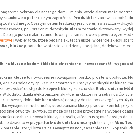
bną formę ochrony dla naszego domu i mienia. Wycie alarmu może odstras
żby ratunkowe o potencjalnym zagrożeniu.
Produkt
ten zapewnia spokój duc
ą zdala od niego. Częstym celem kradzieży jest rower, zwłaszcza w dużyc
enia roweru, po uprzednim dotknięciu.
Alarm
zostanie aktywowany, wydając
e. Dlatego już sam alarm zamontowany na ramie roweru powoduje, że złodzi
owerowe
i wybierać te, które będą najskuteczniejsze. W ofercie sklepu spart
owe, blokady,
ponadto w ofercie znajdziemy specjalne, dedykowane je
tki na klucze z kodem i kłódki elektroniczne - nowoczesność i wygoda 
ytki na klucze
to nowoczesne rozwiązanie, bardzo proste w obsłudze. Model
 odcisku palca czy aplikacji na smartfonie. Tradycyjne skrytki na klucze 
dka, by zyskać dostęp do kolejnych kluczy ze schowka.
Elektroniczne kłó
 W dodatku dzięki elektronicznej skrytce na klucze nie trzeba nosić przy so
ikacji możemy dokładnie kontrolować dostępy do niej poszczególnych użytk
dku wynajmu nieruchomości, udostępniania kluczy pracownikom lub przy z
j godzinie otworzył skrytkę, co może okazać się przydatne na wypadek zagin
czności dorabiania nowych kluczy dla osób, które muszą mieć dostęp do na
obnie działa to w przypadku
kłódek elektronicznych
takich jak
Abus Tou
ak parasole, stoły i krzesła na zewnątrz na noc, zabezpieczaniu koparek,