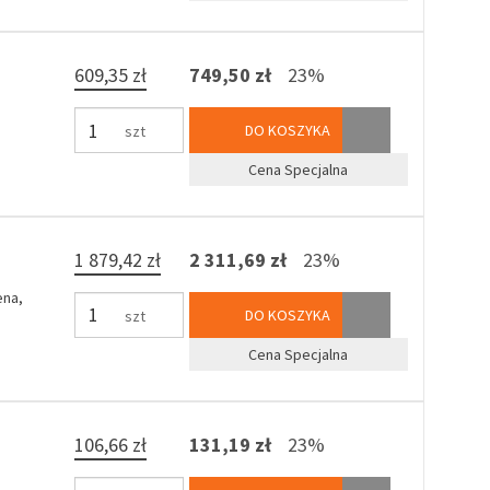
609,35 zł
749,50 zł
23%
DO KOSZYKA
szt
Cena Specjalna
1 879,42 zł
2 311,69 zł
23%
ena,
DO KOSZYKA
szt
Cena Specjalna
106,66 zł
131,19 zł
23%