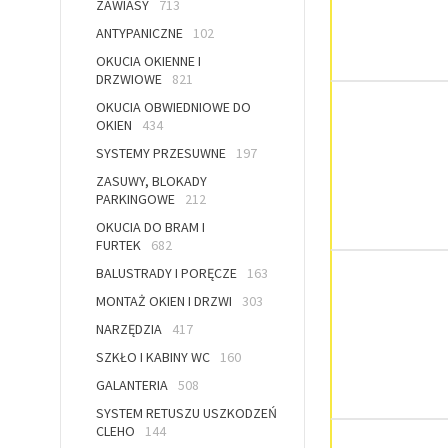
ZAWIASY
713
ANTYPANICZNE
102
OKUCIA OKIENNE I
DRZWIOWE
821
OKUCIA OBWIEDNIOWE DO
OKIEN
434
SYSTEMY PRZESUWNE
197
ZASUWY, BLOKADY
PARKINGOWE
212
OKUCIA DO BRAM I
FURTEK
682
BALUSTRADY I PORĘCZE
163
MONTAŻ OKIEN I DRZWI
303
NARZĘDZIA
417
SZKŁO I KABINY WC
160
GALANTERIA
508
SYSTEM RETUSZU USZKODZEŃ
CLEHO
144