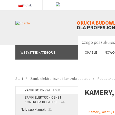
Polski
WSZYSTKIE KATEGORIE
OKUCIA BUDOW
DLA PROFESJO
WSZYSTKIE KATEGORIE
OKAZJE
NOWO
Start
Zamki elektroniczne i kontrola dostępu
Pozostałe 
KAMERY,
ZAMKI DO DRZWI
1460
ZAMKI ELEKTRONICZNE I
KONTROLA DOSTĘPU
144
Na bazie klamek
21
Kamery, alarmy i