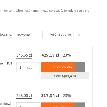
lientom. Obecność kamer może sprawiać, że ludzie czują się
towanie:
Ilość na stronie:
Domyślne
30
345,65 zł
425,15 zł
23%
nem, Full
DO KOSZYKA
szt
Cena Specjalna
258,00 zł
317,34 zł
23%
dcisków)