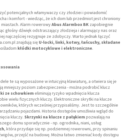
zyć potencjalnych włamywaczy czy złodziei i powiadomić
ha i komfort - wiedząc, że ich dom lub przedmiot jest chroniony
h miastach. Alarm rowerowy
Abus Alarmbox BK
zapobiegnie
 głośny dźwięk odstraszający złodzieja i alarmujący nas oraz
ej najczęściej rezygnuje ze zdobyczy. Warto jednak łączyć
a.com.pl znajdują się
U-locki, linki, kotwy, łańcuchy, składane
dnośladom
kłódki motocyklowe i elektroniczne
.
stosowania
e te są wyposażone w intuicyjną klawiaturę, a otwiera się je
mają mniejszy poziom zabezpieczenia - można podrobić klucz
dki ze schowkiem
eliminują ryzyko wpadnięcia klucza
bie wielu fizycznych kluczy. Elektroniczne skrytki na klucze
owników, których wcześniej przypisaliśmy. Jest to szczególnie
arządzaniu pojazdami. Historia dostępów umożliwia wgląd do
ięcia kluczy.
Skrzynki na klucze z pałąkiem
pozwalają na
szego domu sporadycznie - np. ogrodnika, niani, usług
ch
, która przydaje się np. podziemnej rowerowni, przy spinaniu
 dźwigów, przejść na budowę. Można łatwo zmieniać kody dostępu