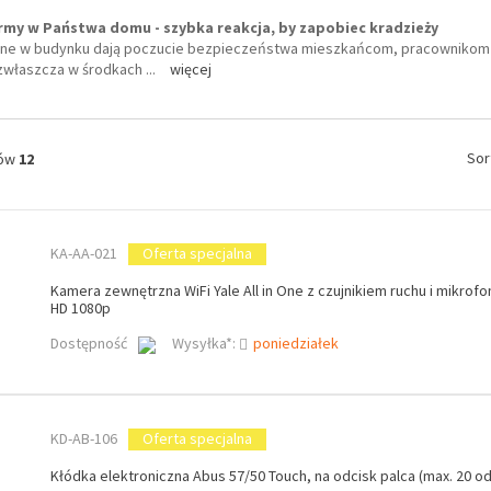
rmy w Państwa domu - szybka reakcja, by zapobiec kradzieży
e w budynku dają poczucie bezpieczeństwa mieszkańcom, pracownikom i k
, zwłaszcza w środkach
...
więcej
Sor
tów
12
KA-AA-021
Oferta specjalna
Kamera zewnętrzna WiFi Yale All in One z czujnikiem ruchu i mikrofo
HD 1080p
Dostępność
Wysyłka*:
poniedziałek
KD-AB-106
Oferta specjalna
Kłódka elektroniczna Abus 57/50 Touch, na odcisk palca (max. 20 o