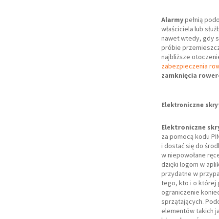
Alarmy
pełnią podo
właściciela lub słu
nawet wtedy, gdy s
próbie przemieszcz
najbliższe otoczeni
zabezpieczenia r
zamknięcia rower
Elektroniczne skry
Elektroniczne skr
za pomocą kodu PIN,
i dostać się do śro
w niepowołane ręce.
dzięki logom w apl
przydatne w przypa
tego, kto i o które
ograniczenie konie
sprzątających. Pod
elementów takich j