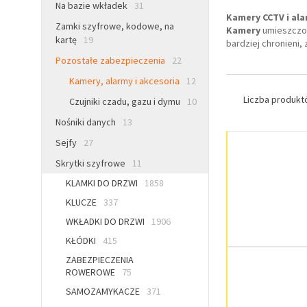
Na bazie wkładek
31
Kamery CCTV i ala
Zamki szyfrowe, kodowe, na
Kamery
umieszczon
kartę
19
bardziej chronieni
Pozostałe zabezpieczenia
22
Kamery, alarmy i akcesoria
12
Liczba produk
Czujniki czadu, gazu i dymu
10
Nośniki danych
13
Sejfy
27
Skrytki szyfrowe
11
KLAMKI DO DRZWI
1858
KLUCZE
337
WKŁADKI DO DRZWI
1906
KŁÓDKI
415
ZABEZPIECZENIA
ROWEROWE
75
SAMOZAMYKACZE
371