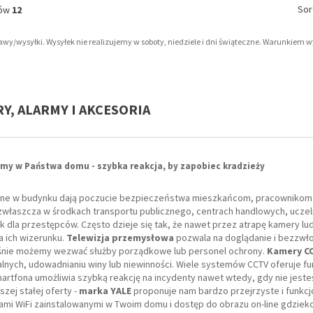
Sor
tów
12
tawy/wysyłki. Wysyłek nie realizujemy w soboty, niedziele i dni świąteczne. Warunkiem 
RY, ALARMY I AKCESORIA
rmy w Państwa domu - szybka reakcja, by zapobiec kradzieży
e w budynku dają poczucie bezpieczeństwa mieszkańcom, pracownikom i k
, zwłaszcza w środkach transportu publicznego, centrach handlowych, ucze
ak dla przestępców. Często dzieje się tak, że nawet przez atrapę kamery lu
a ich wizerunku.
Telewizja przemysłowa
pozwala na doglądanie i bezzwło
nie możemy wezwać służby porządkowe lub personel ochrony.
Kamery C
nych, udowadnianiu winy lub niewinności. Wiele systemów CCTV oferuje fun
artfona umożliwia szybką reakcję na incydenty nawet wtedy, gdy nie jest
szej stałej oferty -
marka YALE
proponuje nam bardzo przejrzyste i funkcjo
ami WiFi zainstalowanymi w Twoim domu i dostęp do obrazu on-line gdzieko