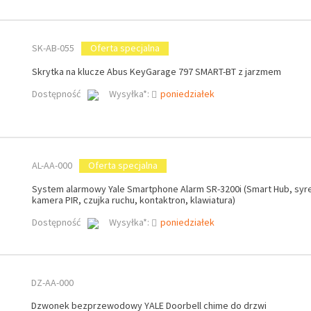
SK-AB-055
Oferta specjalna
Skrytka na klucze Abus KeyGarage 797 SMART-BT z jarzmem
Dostępność
Wysyłka*:
poniedziałek
AL-AA-000
Oferta specjalna
System alarmowy Yale Smartphone Alarm SR-3200i (Smart Hub, syr
kamera PIR, czujka ruchu, kontaktron, klawiatura)
Dostępność
Wysyłka*:
poniedziałek
DZ-AA-000
Dzwonek bezprzewodowy YALE Doorbell chime do drzwi