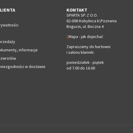
LIENTA
KONTAKT
SPARTA SP. Z O.O.
62-006 Kobylnica k\Poznania
rywatności
Bogucin, ul. Boczna 4
Mapa - jak dojechać
przedaży
Zapraszamy do hurtowni
okumenty, informacje
i salonu klamek:
 zwrotów
poniedziałek - piątek
 niezgodności w dostawie
od 7.00 do 16.00