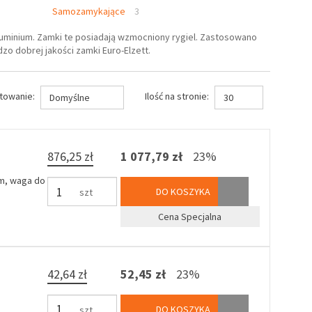
Samozamykające
3
luminium. Zamki te posiadają wzmocniony rygiel. Zastosowano
o dobrej jakości zamki Euro-Elzett.
towanie:
Ilość na stronie:
Domyślne
30
876,25 zł
1 077,79 zł
23%
 m, waga do
DO KOSZYKA
szt
Cena Specjalna
42,64 zł
52,45 zł
23%
DO KOSZYKA
szt