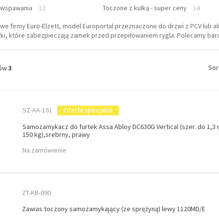
 wspawania
12
Toczone z kulką - super ceny
14
we firmy Euro-Elzett, model Europortal przeznaczone do drzwi z PCV lub a
i, które zabezpieczają zamek przed przepiłowaniem rygla. Polecamy bardz
Sor
tów
3
SZ-AA-161
Oferta specjalna
Samozamykacz do furtek Assa Abloy DC630G Vertical (szer. do 1,3
150 kg),srebrny, prawy
Na zamówienie
ZT-KB-090
Zawias toczony samozamykający (ze sprężyną) lewy 1120MD/E