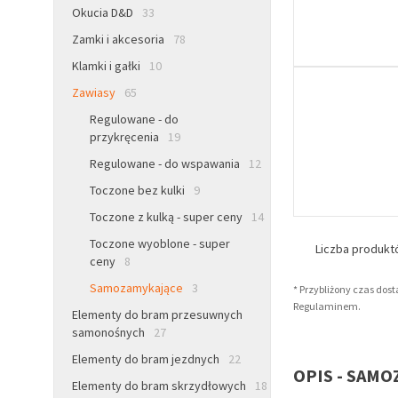
Okucia D&D
33
Zamki i akcesoria
78
Klamki i gałki
10
Zawiasy
65
Regulowane - do
przykręcenia
19
Regulowane - do wspawania
12
Toczone bez kulki
9
Toczone z kulką - super ceny
14
Toczone wyoblone - super
Liczba produk
ceny
8
Samozamykające
3
* Przybliżony czas dos
Regulaminem.
Elementy do bram przesuwnych
samonośnych
27
Elementy do bram jezdnych
22
OPIS - SAM
Elementy do bram skrzydłowych
18