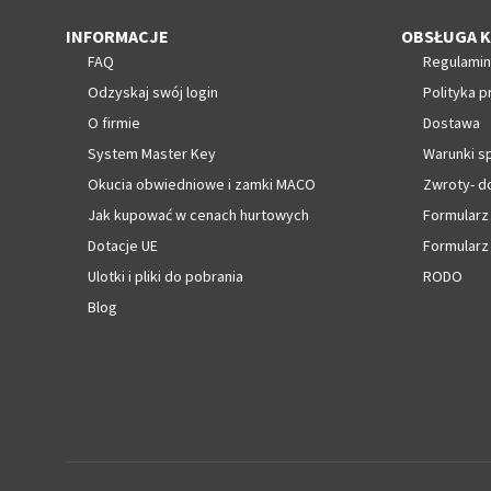
INFORMACJE
OBSŁUGA K
FAQ
Regulamin
Odzyskaj swój login
Polityka p
O firmie
Dostawa
System Master Key
Warunki s
Okucia obwiedniowe i zamki MACO
Zwroty- d
Jak kupować w cenach hurtowych
Formularz
Dotacje UE
Formularz
Ulotki i pliki do pobrania
RODO
Blog