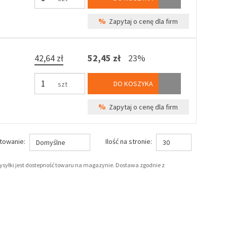
%
Zapytaj o cenę dla firm
42,64 zł
52,45 zł
23%
DO KOSZYKA
szt
%
Zapytaj o cenę dla firm
towanie:
Ilość na stronie:
Domyślne
30
wysyłki jest dostepność towaru na magazynie. Dostawa zgodnie z