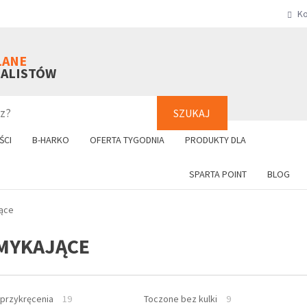
Ko
SZUKAJ
+48 61 8
LANE
NALISTÓW
SZUKAJ
ŚCI
B-HARKO
OFERTA TYGODNIA
PRODUKTY DLA
SPARTA POINT
BLOG
ące
MYKAJĄCE
 przykręcenia
19
Toczone bez kulki
9