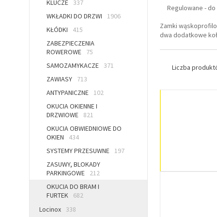
KLUCZE
337
Regulowane - do
WKŁADKI DO DRZWI
1906
Zamki wąskoprofilo
KŁÓDKI
415
dwa dodatkowe kołk
ZABEZPIECZENIA
ROWEROWE
75
SAMOZAMYKACZE
371
Liczba produk
ZAWIASY
713
ANTYPANICZNE
102
OKUCIA OKIENNE I
DRZWIOWE
821
OKUCIA OBWIEDNIOWE DO
OKIEN
434
SYSTEMY PRZESUWNE
197
ZASUWY, BLOKADY
PARKINGOWE
212
OKUCIA DO BRAM I
FURTEK
682
Locinox
338