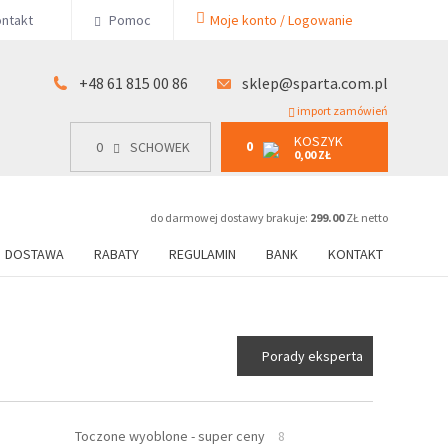
KOSZYK
ntakt
Pomoc
Moje konto / Logowanie
0
15 00 86
0
SCHOWEK
0,00 ZŁ
+48 61 815 00 86
sklep@sparta.com.pl
import zamówień
KOSZYK
0
0
SCHOWEK
0,00 ZŁ
do darmowej dostawy brakuje:
299.00
ZŁ netto
DOSTAWA
RABATY
REGULAMIN
BANK
KONTAKT
Porady eksperta
Toczone wyoblone - super ceny
8