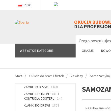
Polski
WSZYSTKIE KATEGORIE
OKUCIA BUDOW
DLA PROFESJO
WSZYSTKIE KATEGORIE
OKAZJE
NOWO
Start
Okucia do bram i furtek
Zawiasy
Samozamykaj
SAMOZA
ZAMKI DO DRZWI
1460
ZAMKI ELEKTRONICZNE I
KONTROLA DOSTĘPU
144
KLAMKI DO DRZWI
1858
Regulowane - do