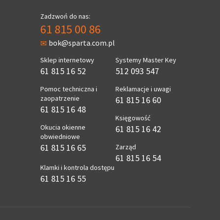
Zadzwoń do nas:
61 815 00 86
bok@sparta.com.pl
Sklep internetowy
Systemy Master Key
61 815 16 52
512 093 547
Pomoc techniczna i
Reklamacje i uwagi
zaopatrzenie
61 815 16 60
61 815 16 48
Księgowość
Okucia okienne
61 815 16 42
obwiedniowe
61 815 16 65
Zarząd
61 815 16 54
Klamki i kontrola dostępu
61 815 16 55