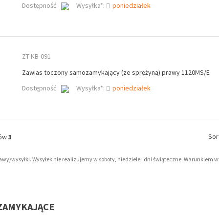
Dostępność
Wysyłka*:
poniedziałek
ZT-KB-091
Zawias toczony samozamykający (ze sprężyną) prawy 1120MS/E
Dostępność
Wysyłka*:
poniedziałek
Sor
tów
3
tawy/wysyłki. Wysyłek nie realizujemy w soboty, niedziele i dni świąteczne. Warunkiem 
OZAMYKAJĄCE