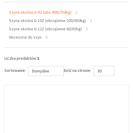
Szyna skośna G-9Z (obc.400/750kg)
1
Szyna skośna G-10Z (obciążenie 200/650kg)
3
Szyna skośna G-12Z (obciążenie 60/85kg)
3
Akcesoria do szyn
6
Liczba produktów
1
Sortowanie:
Ilość na stronie:
Domyślne
30