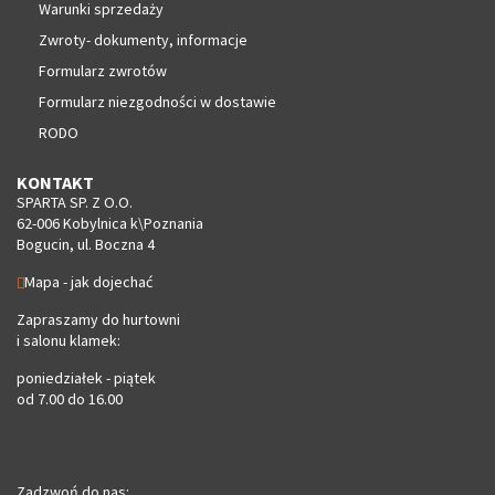
Warunki sprzedaży
Zwroty- dokumenty, informacje
Formularz zwrotów
Formularz niezgodności w dostawie
RODO
KONTAKT
SPARTA SP. Z O.O.
62-006 Kobylnica k\Poznania
Bogucin, ul. Boczna 4
Mapa - jak dojechać
Zapraszamy do hurtowni
i salonu klamek:
poniedziałek - piątek
od 7.00 do 16.00
Zadzwoń do nas: