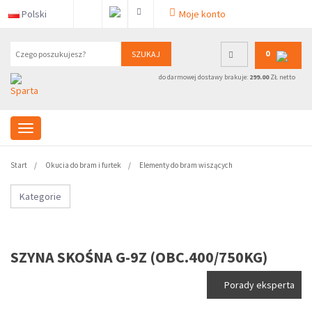
Polski
Moje konto
0
SZUKAJ
do darmowej dostawy brakuje:
299.00
ZŁ netto
Start
Okucia do bram i furtek
Elementy do bram wiszących
Kategorie
SZYNA SKOŚNA G-9Z (OBC.400/750KG)
Porady eksperta