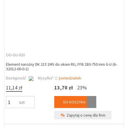
OO-GU-020
Element narożny DK 215 1MV do okien RU, FFB 280-750 mm G-U (6-
32012-00-0-1)
Dostępność
Wysyłka*:
poniedziałek
11,14 zł
13,70 zł
23%
DO KOSZYKA
szt
%
Zapytaj o cenę dla firm