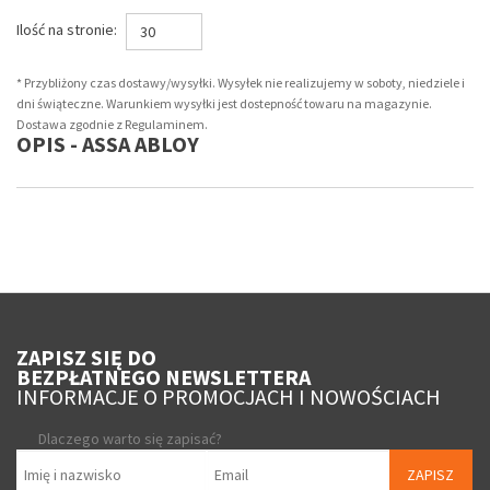
Ilość na stronie:
30
* Przybliżony czas dostawy/wysyłki. Wysyłek nie realizujemy w soboty, niedziele i
dni świąteczne. Warunkiem wysyłki jest dostepność towaru na magazynie.
Dostawa zgodnie z Regulaminem.
OPIS - ASSA ABLOY
ZAPISZ SIĘ DO
BEZPŁATNEGO NEWSLETTERA
INFORMACJE O PROMOCJACH I NOWOŚCIACH
Dlaczego warto się zapisać?
ZAPISZ