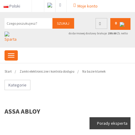
Polski
Moje konto
0
SZUKAJ
do darmowej dostawy brakuje:
299.00
ZŁ netto
Start
Zamki elektroniczne i kontrola dostępu
Na bazie klamek
Kategorie
ASSA ABLOY
Porady eksperta