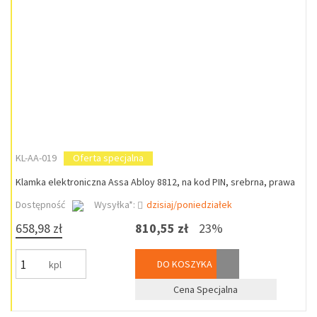
KL-AA-019
Oferta specjalna
Klamka elektroniczna Assa Abloy 8812, na kod PIN, srebrna, prawa
Dostępność
Wysyłka*:
dzisiaj/poniedziałek
658,98 zł
810,55 zł
23%
DO KOSZYKA
kpl
Cena Specjalna