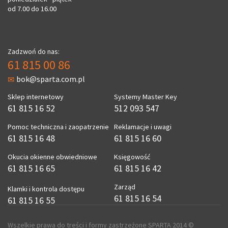
od 7.00 do 16.00
Zadzwoń do nas:
61 815 00 86
bok@sparta.com.pl
Sklep internetowy
Systemy Master Key
61 815 16 52
512 093 547
Pomoc techniczna i zaopatrzenie
Reklamacje i uwagi
61 815 16 48
61 815 16 60
Okucia okienne obwiedniowe
Księgowość
61 815 16 65
61 815 16 42
Zarząd
Klamki i kontrola dostępu
61 815 16 54
61 815 16 55
Wszelkie prawa do treści i formy zastrzeżone SPARTA 2014 ©