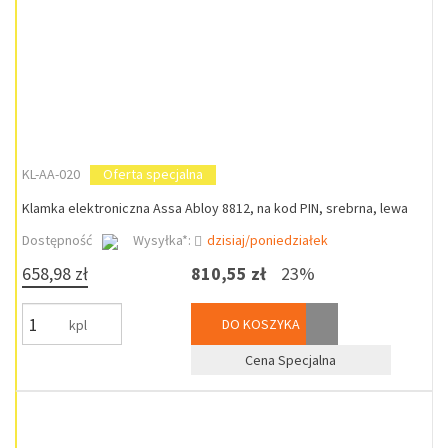
KL-AA-020
Oferta specjalna
Klamka elektroniczna Assa Abloy 8812, na kod PIN, srebrna, lewa
Dostępność
Wysyłka*:
dzisiaj/poniedziałek
658,98 zł
810,55 zł
23%
DO KOSZYKA
kpl
Cena Specjalna