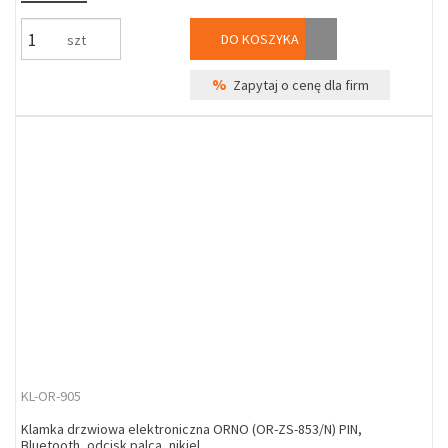
DO KOSZYKA
szt
%
Zapytaj o cenę dla firm
KL-OR-905
Klamka drzwiowa elektroniczna ORNO (OR-ZS-853/N) PIN,
Bluetooth, odcisk palca, nikiel