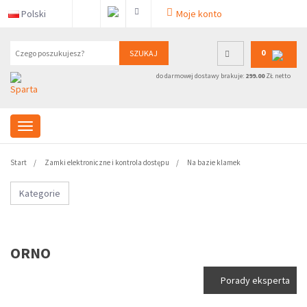
Polski
Moje konto
0
SZUKAJ
do darmowej dostawy brakuje:
299.00
ZŁ netto
Start
Zamki elektroniczne i kontrola dostępu
Na bazie klamek
Kategorie
ORNO
Porady eksperta