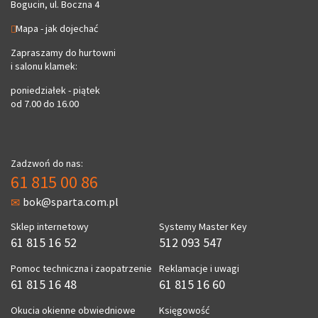
Bogucin, ul. Boczna 4
Mapa - jak dojechać
Zapraszamy do hurtowni
i salonu klamek:
poniedziałek - piątek
od 7.00 do 16.00
Zadzwoń do nas:
61 815 00 86
bok@sparta.com.pl
Sklep internetowy
Systemy Master Key
61 815 16 52
512 093 547
Pomoc techniczna i zaopatrzenie
Reklamacje i uwagi
61 815 16 48
61 815 16 60
Okucia okienne obwiedniowe
Księgowość