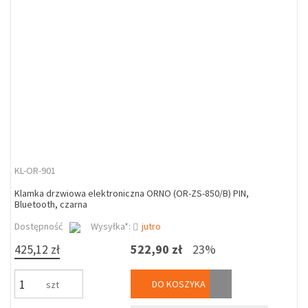
KL-OR-901
Klamka drzwiowa elektroniczna ORNO (OR-ZS-850/B) PIN,
Bluetooth, czarna
Dostępność
Wysyłka*:
jutro
425,12 zł
522,90 zł
23%
DO KOSZYKA
szt