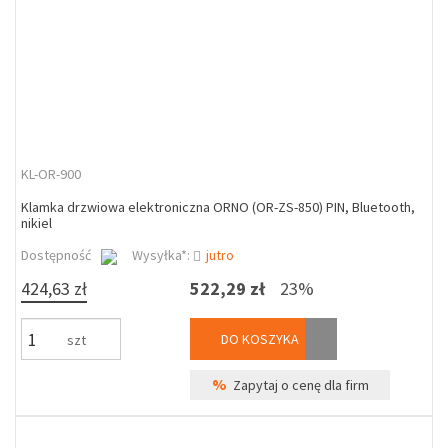
KL-OR-900
Klamka drzwiowa elektroniczna ORNO (OR-ZS-850) PIN, Bluetooth,
nikiel
Dostępność
Wysyłka*:
jutro
424,63 zł
522,29 zł
23%
DO KOSZYKA
szt
%
Zapytaj o cenę dla firm