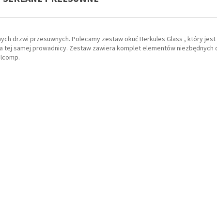
nych drzwi przesuwnych. Polecamy zestaw okuć Herkules Glass , który je
 na tej samej prowadnicy. Zestaw zawiera komplet elementów niezbędnych d
alcomp.