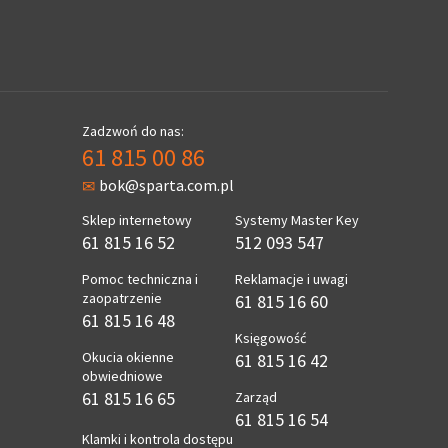
Zadzwoń do nas:
61 815 00 86
bok@sparta.com.pl
Sklep internetowy
Systemy Master Key
61 815 16 52
512 093 547
Pomoc techniczna i
Reklamacje i uwagi
zaopatrzenie
61 815 16 60
61 815 16 48
Księgowość
Okucia okienne
61 815 16 42
obwiedniowe
61 815 16 65
Zarząd
61 815 16 54
Klamki i kontrola dostępu