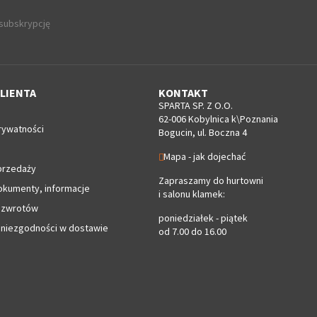
 subskrypcję
LIENTA
KONTAKT
SPARTA SP. Z O.O.
62-006 Kobylnica k\Poznania
rywatności
Bogucin, ul. Boczna 4
Mapa - jak dojechać
przedaży
Zapraszamy do hurtowni
okumenty, informacje
i salonu klamek:
 zwrotów
poniedziałek - piątek
 niezgodności w dostawie
od 7.00 do 16.00