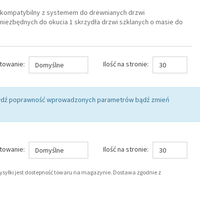
t kompatybilny z systemem do drewnianych drzwi
niezbędnych do okucia 1 skrzydła drzwi szklanych o masie do
towanie:
Ilość na stronie:
Domyślne
30
rawdź poprawność wprowadzonych parametrów bądź zmień
towanie:
Ilość na stronie:
Domyślne
30
wysyłki jest dostepność towaru na magazynie. Dostawa zgodnie z