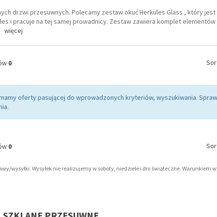
nych drzwi przesuwnych. Polecamy zestaw okuć Herkules Glass , który jes
es i pracuje na tej samej prowadnicy. Zestaw zawiera komplet elementów 
więcej
Sor
tów
0
 mamy oferty pasującej do wprowadzonych kryteriów, wyszukiwania. Sp
ia.
Sor
tów
0
tawy/wysyłki. Wysyłek nie realizujemy w soboty, niedziele i dni świąteczne. Warunkiem 
I SZKLANE PRZESUWNE