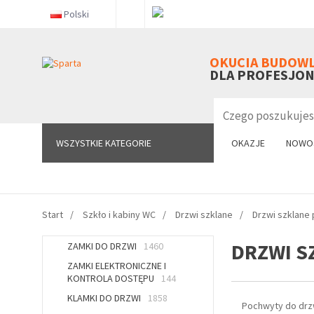
Polski
WSZYSTKIE KATEGORIE
OKUCIA BUDOW
DLA PROFESJO
WSZYSTKIE KATEGORIE
OKAZJE
NOWO
Start
Szkło i kabiny WC
Drzwi szklane
Drzwi szklane
DRZWI S
ZAMKI DO DRZWI
1460
ZAMKI ELEKTRONICZNE I
KONTROLA DOSTĘPU
144
KLAMKI DO DRZWI
1858
Pochwyty do drz