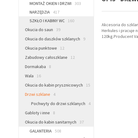
MONTAŻ OKIEN I DRZWI
303
NARZĘDZIA
417
SZKŁO I KABINY WC
160
Akcesoria do szkla
Okucia do saun
39
Herkules i pracuje
120kg.Producent V
Okucia do daszków szklanych
9
Okucia punktowe
12
Zabudowy całoszklane
12
Dormakaba
8
Wala
16
Okucia do kabin prysznicowych
15
Drzwi szklane
4
Pochwyty do drzwi szklanych
4
Gabloty i inne
8
Okucia do kabin sanitarnych
37
GALANTERIA
508