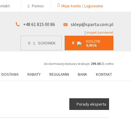
KOSZYK
ntakt
Pomoc
Moje konto / Logowanie
0
15 00 86
0
SCHOWEK
0,00 ZŁ
+48 61 815 00 86
sklep@sparta.com.pl
import zamówień
KOSZYK
0
0
SCHOWEK
0,00 ZŁ
do darmowej dostawy brakuje:
299.00
ZŁ netto
DOSTAWA
RABATY
REGULAMIN
BANK
KONTAKT
Porady eksperta