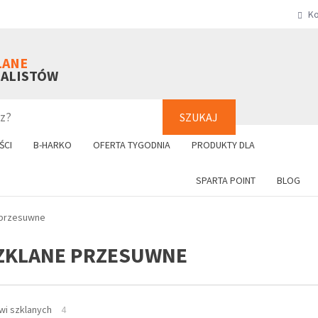
Ko
SZUKAJ
+48 61 8
LANE
NALISTÓW
SZUKAJ
ŚCI
B-HARKO
OFERTA TYGODNIA
PRODUKTY DLA
SPARTA POINT
BLOG
 przesuwne
ZKLANE PRZESUWNE
wi szklanych
4