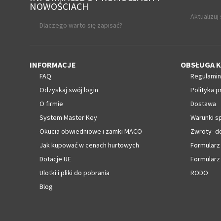
NOWOŚCIACH
Aktualizuj
Dlaczego warto się zapisać?
INFORMACJE
OBSŁUGA K
FAQ
Regulamin
Odzyskaj swój login
Polityka p
O firmie
Dostawa
System Master Key
Warunki s
Okucia obwiedniowe i zamki MACO
Zwroty- d
Jak kupować w cenach hurtowych
Formularz
Dotacje UE
Formularz
Ulotki i pliki do pobrania
RODO
Blog