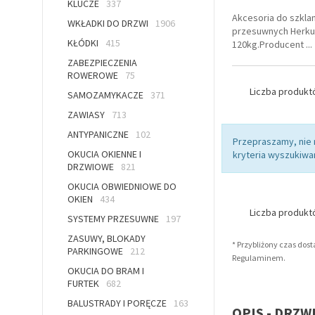
KLUCZE
337
Akcesoria do szkla
WKŁADKI DO DRZWI
1906
przesuwnych Herkul
KŁÓDKI
415
120kg.Producent
...
ZABEZPIECZENIA
ROWEROWE
75
Liczba produk
SAMOZAMYKACZE
371
ZAWIASY
713
ANTYPANICZNE
102
Przepraszamy, nie
OKUCIA OKIENNE I
kryteria wyszukiwan
DRZWIOWE
821
OKUCIA OBWIEDNIOWE DO
OKIEN
434
Liczba produk
SYSTEMY PRZESUWNE
197
ZASUWY, BLOKADY
* Przybliżony czas dos
PARKINGOWE
212
Regulaminem.
OKUCIA DO BRAM I
FURTEK
682
BALUSTRADY I PORĘCZE
163
OPIS - DRZW