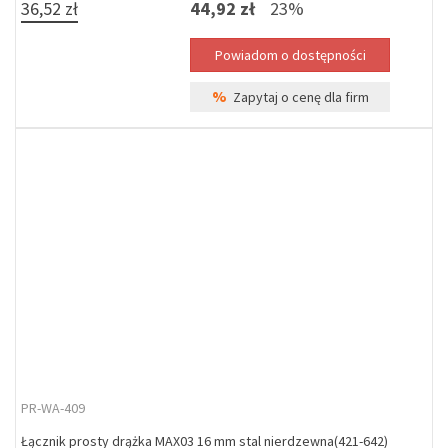
36,52 zł
44,92 zł
23%
%
Zapytaj o cenę dla firm
PR-WA-409
Łącznik prosty drążka MAX03 16 mm stal nierdzewna(421-642)