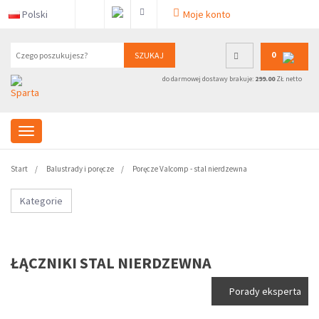
Polski
Moje konto
0
SZUKAJ
do darmowej dostawy brakuje:
299.00
ZŁ netto
Start
Balustrady i poręcze
Poręcze Valcomp - stal nierdzewna
Kategorie
ŁĄCZNIKI STAL NIERDZEWNA
Porady eksperta