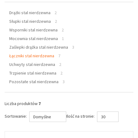
Drążki stal nierdzewna
2
Słupki stal nierdzewna
2
Wsporniki stal nierdzewna
2
Mocownia stal nierdzewna
1
Zaślepki drążka stal nierdzewna
3
Łączniki stal nierdzewna
7
Uchwyty stal nierdzewna
2
Trzpienie stal nierdzewna
2
Pozostałe stal nierdzewna
3
Liczba produktów
7
Sortowanie:
Ilość na stronie:
Domyślne
30