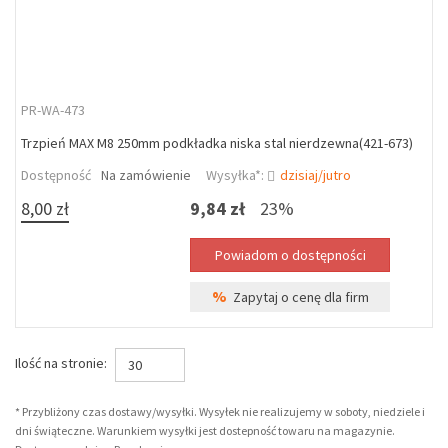
PR-WA-473
Trzpień MAX M8 250mm podkładka niska stal nierdzewna(421-673)
Dostępność
Na zamówienie
Wysyłka*:
dzisiaj/jutro
8,00 zł
9,84 zł
23%
%
Zapytaj o cenę dla firm
Ilość na stronie:
30
* Przybliżony czas dostawy/wysyłki. Wysyłek nie realizujemy w soboty, niedziele i
dni świąteczne. Warunkiem wysyłki jest dostepność towaru na magazynie.