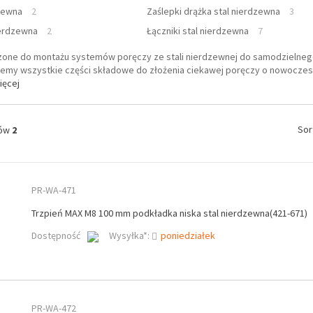
dzewna
2
Zaślepki drążka stal nierdzewna
3
ierdzewna
2
Łączniki stal nierdzewna
7
zone do montażu systemów poręczy ze stali nierdzewnej do samodzielnego
jemy wszystkie części składowe do złożenia ciekawej poręczy o nowoczesn
ięcej
Sor
tów
2
PR-WA-471
Trzpień MAX M8 100 mm podkładka niska stal nierdzewna(421-671)
Dostępność
Wysyłka*:
poniedziałek
PR-WA-472