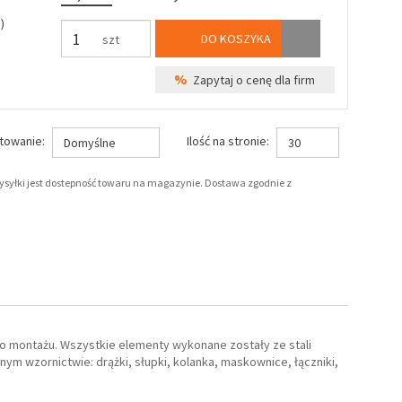
)
DO KOSZYKA
szt
%
Zapytaj o cenę dla firm
towanie:
Ilość na stronie:
Domyślne
30
wysyłki jest dostepność towaru na magazynie. Dostawa zgodnie z
 montażu. Wszystkie elementy wykonane zostały ze stali
m wzornictwie: drążki, słupki, kolanka, maskownice, łączniki,