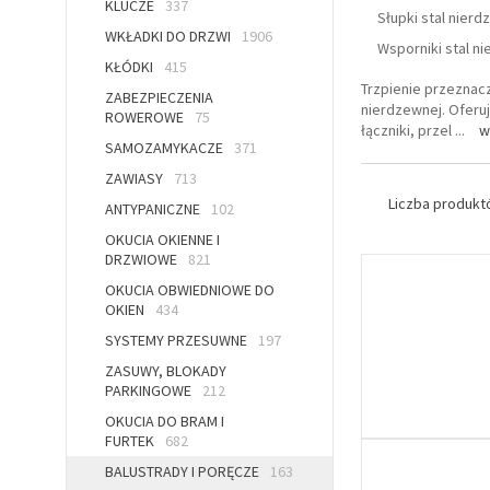
KLUCZE
337
Słupki stal nier
WKŁADKI DO DRZWI
1906
Wsporniki stal n
KŁÓDKI
415
Trzpienie przeznac
ZABEZPIECZENIA
nierdzewnej. Oferu
ROWEROWE
75
łączniki, przel
...
w
SAMOZAMYKACZE
371
ZAWIASY
713
Liczba produk
ANTYPANICZNE
102
OKUCIA OKIENNE I
DRZWIOWE
821
OKUCIA OBWIEDNIOWE DO
OKIEN
434
SYSTEMY PRZESUWNE
197
ZASUWY, BLOKADY
PARKINGOWE
212
OKUCIA DO BRAM I
FURTEK
682
BALUSTRADY I PORĘCZE
163