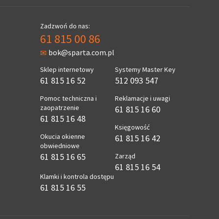
Zadzwoń do nas:
61 815 00 86
bok@sparta.com.pl
Sklep internetowy
Systemy Master Key
61 815 16 52
512 093 547
Pomoc techniczna i
Reklamacje i uwagi
zaopatrzenie
61 815 16 60
61 815 16 48
Księgowość
Okucia okienne
61 815 16 42
obwiedniowe
61 815 16 65
Zarząd
61 815 16 54
Klamki i kontrola dostępu
61 815 16 55