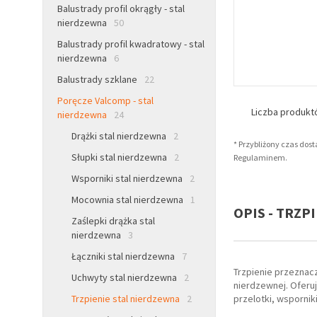
Balustrady profil okrągły - stal
nierdzewna
50
Balustrady profil kwadratowy - stal
nierdzewna
6
Balustrady szklane
22
Poręcze Valcomp - stal
Liczba produk
nierdzewna
24
Drążki stal nierdzewna
2
* Przybliżony czas dos
Słupki stal nierdzewna
2
Regulaminem.
Wsporniki stal nierdzewna
2
Mocownia stal nierdzewna
1
OPIS - TRZP
Zaślepki drążka stal
nierdzewna
3
Łączniki stal nierdzewna
7
Trzpienie przeznac
Uchwyty stal nierdzewna
2
nierdzewnej. Oferu
Trzpienie stal nierdzewna
2
przelotki, wsporniki