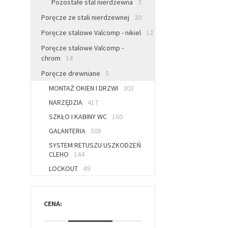
Pozostałe stal nierdzewna
3
Poręcze ze stali nierdzewnej
30
Poręcze stalowe Valcomp - nikiel
12
Poręcze stalowe Valcomp -
chrom
14
Poręcze drewniane
5
MONTAŻ OKIEN I DRZWI
303
NARZĘDZIA
417
SZKŁO I KABINY WC
160
GALANTERIA
508
SYSTEM RETUSZU USZKODZEŃ
CLEHO
144
LOCKOUT
49
CENA: