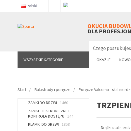
Polski
WSZYSTKIE KATEGORIE
OKUCIA BUDOW
DLA PROFESJO
WSZYSTKIE KATEGORIE
OKAZJE
NOWO
Start
Balustrady i poręcze
Poręcze Valcomp - stal nierd
TRZPIEN
ZAMKI DO DRZWI
1460
ZAMKI ELEKTRONICZNE I
KONTROLA DOSTĘPU
144
KLAMKI DO DRZWI
1858
Drążki stal nier