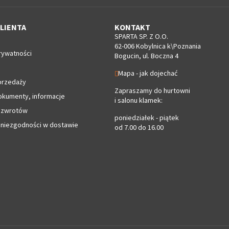
LIENTA
KONTAKT
SPARTA SP. Z O.O.
62-006 Kobylnica k\Poznania
rywatności
Bogucin, ul. Boczna 4
Mapa - jak dojechać
przedaży
Zapraszamy do hurtowni
okumenty, informacje
i salonu klamek:
 zwrotów
poniedziałek - piątek
 niezgodności w dostawie
od 7.00 do 16.00