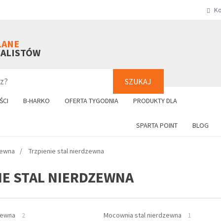
Ko
SZUKAJ
+48 61 8
LANE
NALISTÓW
SZUKAJ
ŚCI
B-HARKO
OFERTA TYGODNIA
PRODUKTY DLA
SPARTA POINT
BLOG
zewna
Trzpienie stal nierdzewna
IE STAL NIERDZEWNA
dzewna
2
Mocownia stal nierdzewna
1