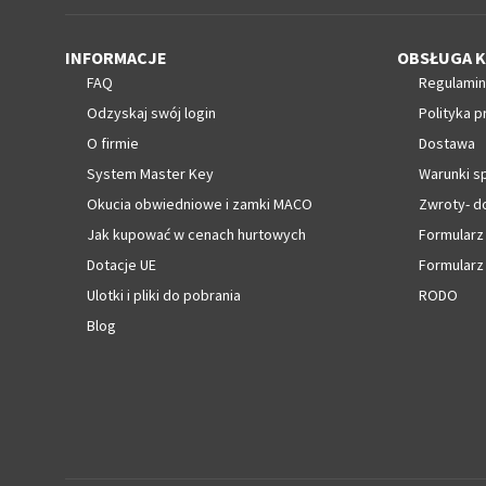
INFORMACJE
OBSŁUGA K
FAQ
Regulamin
Odzyskaj swój login
Polityka p
O firmie
Dostawa
System Master Key
Warunki s
Okucia obwiedniowe i zamki MACO
Zwroty- d
Jak kupować w cenach hurtowych
Formularz
Dotacje UE
Formularz
Ulotki i pliki do pobrania
RODO
Blog