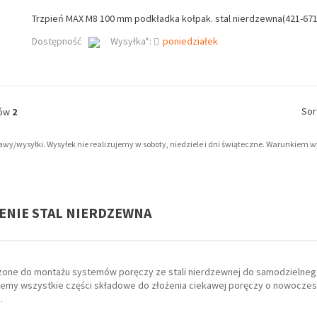
Trzpień MAX M8 100 mm podkładka kołpak. stal nierdzewna(421-671
Dostępność
Wysyłka*:
poniedziałek
Sor
tów
2
tawy/wysyłki. Wysyłek nie realizujemy w soboty, niedziele i dni świąteczne. Warunkiem 
IENIE STAL NIERDZEWNA
zone do montażu systemów poręczy ze stali nierdzewnej do samodzielnego
jemy wszystkie części składowe do złożenia ciekawej poręczy o nowoczesny
.