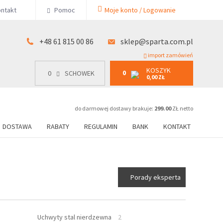
KOSZYK
ntakt
Pomoc
Moje konto / Logowanie
0
15 00 86
0
SCHOWEK
0,00 ZŁ
+48 61 815 00 86
sklep@sparta.com.pl
import zamówień
KOSZYK
0
0
SCHOWEK
0,00 ZŁ
do darmowej dostawy brakuje:
299.00
ZŁ netto
DOSTAWA
RABATY
REGULAMIN
BANK
KONTAKT
Porady eksperta
Uchwyty stal nierdzewna
2