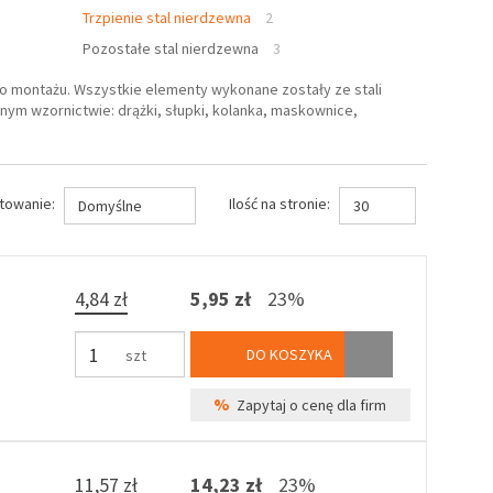
Trzpienie stal nierdzewna
2
Pozostałe stal nierdzewna
3
 montażu. Wszystkie elementy wykonane zostały ze stali
ym wzornictwie: drążki, słupki, kolanka, maskownice,
towanie:
Ilość na stronie:
Domyślne
30
4,84 zł
5,95 zł
23%
DO KOSZYKA
szt
%
Zapytaj o cenę dla firm
11,57 zł
14,23 zł
23%