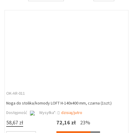
OK-AR-011
Noga do stolika/komody LOFT H-140x400 mm, czarna (1szt.)
Dostępność
Wysyłka*:
dzisiaj/jutro
58,67 zł
72,16 zł
23%