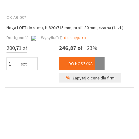
OK-AR-037
Noga LOFT do stołu, H-820x715 mm, profil 80 mm, czarna (1szt.)
Dostępność
Wysyłka*:
dzisiaj/jutro
200,71 zł
246,87 zł
23%
DO KOSZYKA
szt
%
Zapytaj o cenę dla firm