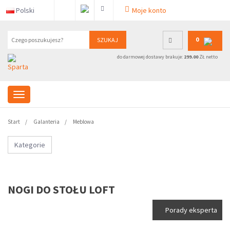
Polski
Moje konto
0
SZUKAJ
do darmowej dostawy brakuje:
299.00
ZŁ netto
Start
Galanteria
Meblowa
Kategorie
NOGI DO STOŁU LOFT
Porady eksperta