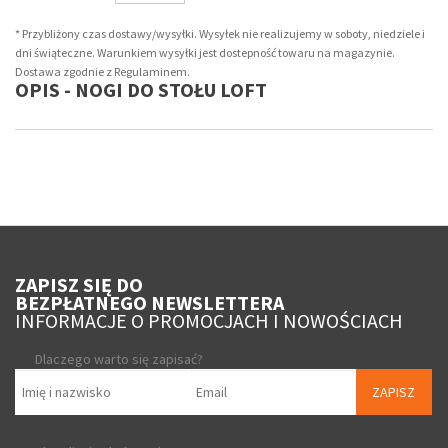
* Przybliżony czas dostawy/wysyłki. Wysyłek nie realizujemy w soboty, niedziele i
dni świąteczne. Warunkiem wysyłki jest dostepność towaru na magazynie.
Dostawa zgodnie z Regulaminem.
OPIS - NOGI DO STOŁU LOFT
ZAPISZ SIĘ DO
BEZPŁATNEGO NEWSLETTERA
INFORMACJE O PROMOCJACH I NOWOŚCIACH
Dlaczego warto się zapisać?
ZAPISZ