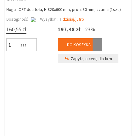
Noga LOFT do stołu, H-820x600 mm, profil 80 mm, czarna (1szt.)
Dostępność
Wysyłka*:
dzisiaj/jutro
160,55 zł
197,48 zł
23%
DO KOSZYKA
szt
%
Zapytaj o cenę dla firm