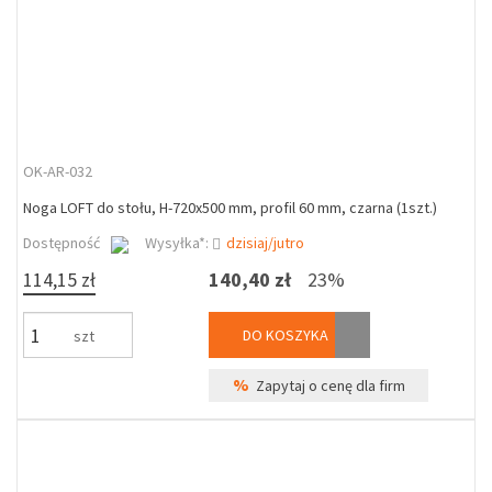
OK-AR-032
Noga LOFT do stołu, H-720x500 mm, profil 60 mm, czarna (1szt.)
Dostępność
Wysyłka*:
dzisiaj/jutro
114,15 zł
140,40 zł
23%
DO KOSZYKA
szt
%
Zapytaj o cenę dla firm