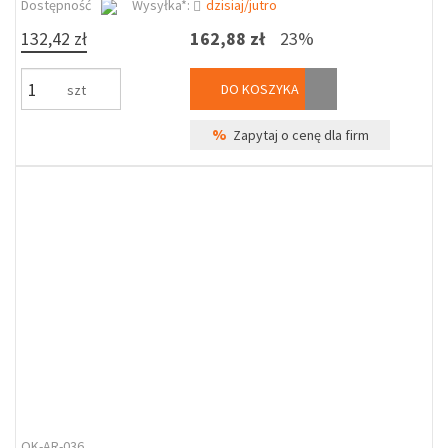
Dostępność
Wysyłka*:
dzisiaj/jutro
132,42 zł
162,88 zł
23%
DO KOSZYKA
szt
%
Zapytaj o cenę dla firm
OK-AR-036