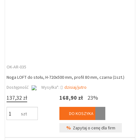
OK-AR-035
Noga LOFT do stołu, H-720x500 mm, profil 80 mm, czarna (1szt.)
Dostępność
Wysyłka*:
dzisiaj/jutro
137,32 zł
168,90 zł
23%
DO KOSZYKA
szt
%
Zapytaj o cenę dla firm