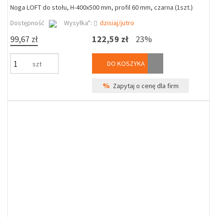
Noga LOFT do stołu, H-400x500 mm, profil 60 mm, czarna (1szt.)
Dostępność
Wysyłka*:
dzisiaj/jutro
99,67 zł
122,59 zł
23%
DO KOSZYKA
szt
%
Zapytaj o cenę dla firm