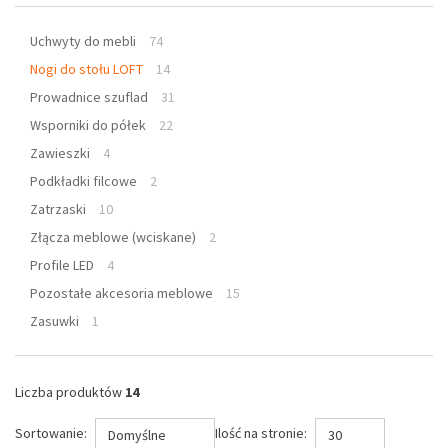
Uchwyty do mebli
74
Nogi do stołu LOFT
14
Prowadnice szuflad
31
Wsporniki do półek
22
Zawieszki
4
Podkładki filcowe
2
Zatrzaski
10
Złącza meblowe (wciskane)
2
Profile LED
4
Pozostałe akcesoria meblowe
15
Zasuwki
1
Liczba produktów
14
Sortowanie:
Ilość na stronie:
Domyślne
30