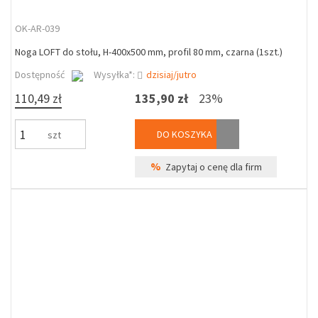
OK-AR-039
Noga LOFT do stołu, H-400x500 mm, profil 80 mm, czarna (1szt.)
Dostępność
Wysyłka*:
dzisiaj/jutro
110,49 zł
135,90 zł
23%
DO KOSZYKA
szt
%
Zapytaj o cenę dla firm