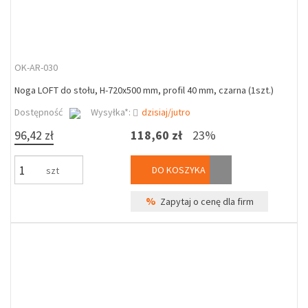
OK-AR-030
Noga LOFT do stołu, H-720x500 mm, profil 40 mm, czarna (1szt.)
Dostępność
Wysyłka*:
dzisiaj/jutro
96,42 zł
118,60 zł
23%
DO KOSZYKA
szt
%
Zapytaj o cenę dla firm