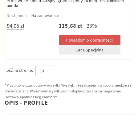
Profil WC 05 konstrukcyjny (grubość płyty 18 mm) -3m aluminium
anoda
Dostępność
Na zamówienie
94,05 zł
115,68 zł
23%
Cena Specjalna
Ilość na stronie:
30
* Przybliżony czas dostawy/wysyłki. Wysyłek nie realizujemy w soboty, niedziele i
dni świąteczne. Warunkiem wysyłki jest dostepność towaru na magazynie.
Dostawa zgodnie z Regulaminem.
OPIS - PROFILE