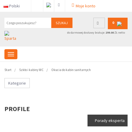
Polski
Moje konto
0
SZUKAJ
do darmowej dostawy brakuje:
299.00
ZŁ netto
Start
Szkło i kabiny WC
Okucia do kabin sanitarnych
Kategorie
PROFILE
Porady eksperta