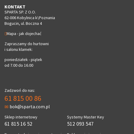
KONTAKT
SPARTA SP. Z O.O.
62-006 Kobylnica k\Poznania
Bogucin, ul. Boczna 4
Mapa - jak dojechać
Zapraszamy do hurtowni
i salonu klamek:
poniedziałek - piątek
od 7.00 do 16.00
Zadzwoń do nas:
61 815 00 86
bok@sparta.com.pl
Sklep internetowy
Systemy Master Key
61 815 16 52
512 093 547