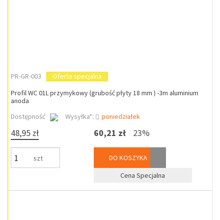
PR-GR-003
Oferta specjalna
Profil WC 01L przymykowy (grubość płyty 18 mm ) -3m aluminium
anoda
Dostępność
Wysyłka*:
poniedziałek
48,95 zł
60,21 zł
23%
DO KOSZYKA
szt
Cena Specjalna