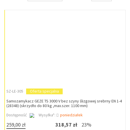
SZ-LE-305
Oferta specjalna
Samozamykacz GEZE TS 3000 V bez szyny ślizgowej srebrny EN 1-4
(28348) (skrzydło do 80 kg ,max.szer. 1100 mm)
Dostępność
Wysyłka*:
poniedziałek
259,00 zł
318,57 zł
23%