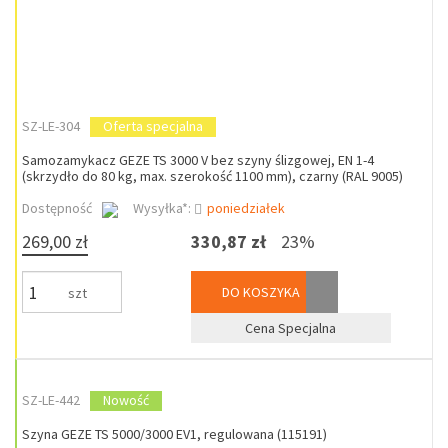
SZ-LE-304
Oferta specjalna
Samozamykacz GEZE TS 3000 V bez szyny ślizgowej, EN 1-4
(skrzydło do 80 kg, max. szerokość 1100 mm), czarny (RAL 9005)
Dostępność
Wysyłka*:
poniedziałek
269,00 zł
330,87 zł
23%
DO KOSZYKA
szt
Cena Specjalna
SZ-LE-442
Nowość
Szyna GEZE TS 5000/3000 EV1, regulowana (115191)