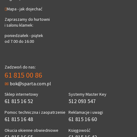
Mapa - jak dojechać
Zapraszamy do hurtowni
i salonu klamek:
poniedziałek - piątek
od 7.00 do 16.00
Zadzwoń do nas:
61 815 00 86
bok@sparta.com.pl
Sklep internetowy
Systemy Master Key
61 815 16 52
512 093 547
Pomoc techniczna i zaopatrzenie
Reklamacje i uwagi
61 815 16 48
61 815 16 60
Okucia okienne obwiedniowe
Księgowość