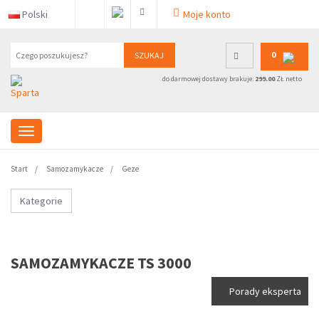
Polski
Moje konto
0
SZUKAJ
do darmowej dostawy brakuje:
299.00
ZŁ netto
Start
Samozamykacze
Geze
Kategorie
SAMOZAMYKACZE TS 3000
Porady eksperta