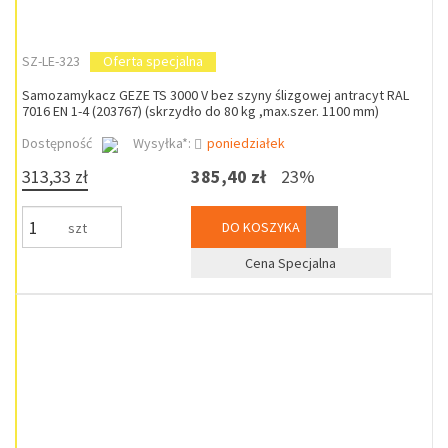
SZ-LE-323
Oferta specjalna
Samozamykacz GEZE TS 3000 V bez szyny ślizgowej antracyt RAL
7016 EN 1-4 (203767) (skrzydło do 80 kg ,max.szer. 1100 mm)
Dostępność
Wysyłka*:
poniedziałek
313,33 zł
385,40 zł
23%
DO KOSZYKA
szt
Cena Specjalna