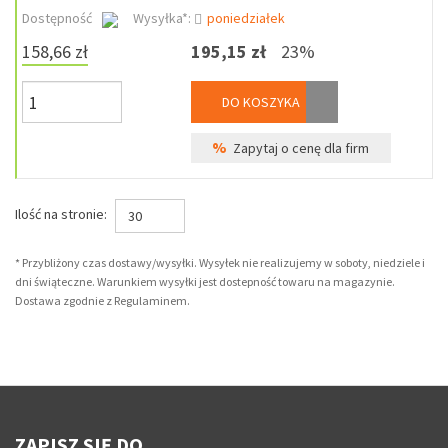
Dostępność
Wysyłka*:
poniedziałek
158,66 zł
195,15 zł
23%
DO KOSZYKA
%
Zapytaj o cenę dla firm
Ilość na stronie:
30
* Przybliżony czas dostawy/wysyłki. Wysyłek nie realizujemy w soboty, niedziele i
dni świąteczne. Warunkiem wysyłki jest dostepność towaru na magazynie.
Dostawa zgodnie z Regulaminem.
ZAPISZ SIĘ DO