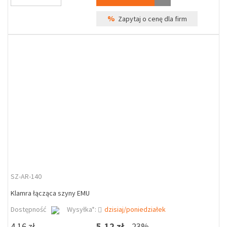
%
Zapytaj o cenę dla firm
SZ-AR-140
Klamra łącząca szyny EMU
Dostępność
Wysyłka*:
dzisiaj/poniedziałek
4,16 zł
5,12 zł
23%