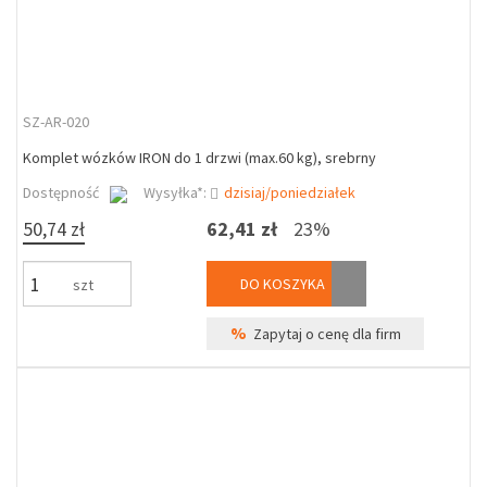
SZ-AR-020
Komplet wózków IRON do 1 drzwi (max.60 kg), srebrny
Dostępność
Wysyłka*:
dzisiaj/poniedziałek
50,74 zł
62,41 zł
23%
DO KOSZYKA
szt
%
Zapytaj o cenę dla firm