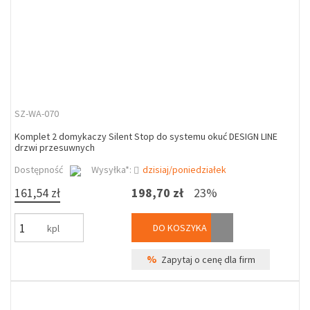
SZ-WA-070
Komplet 2 domykaczy Silent Stop do systemu okuć DESIGN LINE
drzwi przesuwnych
Dostępność
Wysyłka*:
dzisiaj/poniedziałek
161,54 zł
198,70 zł
23%
DO KOSZYKA
kpl
%
Zapytaj o cenę dla firm