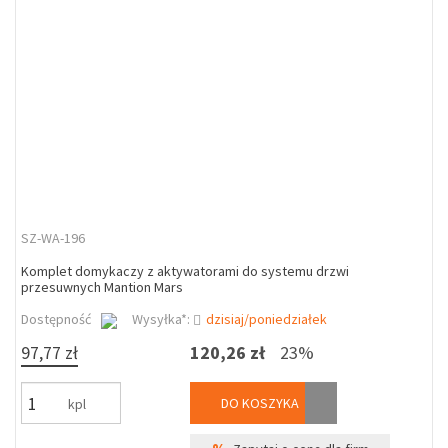
SZ-WA-196
Komplet domykaczy z aktywatorami do systemu drzwi
przesuwnych Mantion Mars
Dostępność
Wysyłka*:
dzisiaj/poniedziałek
97,77 zł
120,26 zł
23%
DO KOSZYKA
kpl