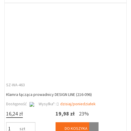
SZ-WA-463
Klamra łącząca prowadnicy DESIGN LINE (216-096)
Dostępność
Wysyłka*:
dzisiaj/poniedziałek
16,24 zł
19,98 zł
23%
DO KOSZYKA
szt