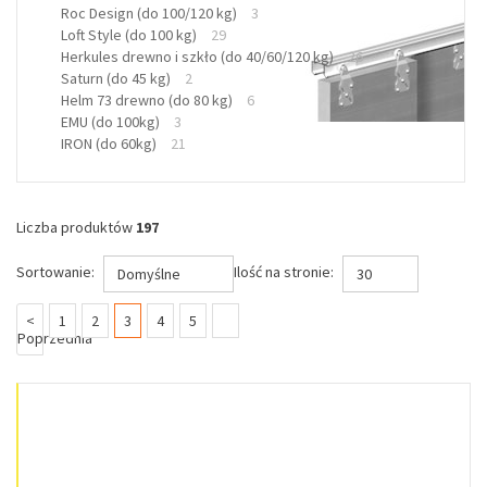
Roc Design (do 100/120 kg)
3
Loft Style (do 100 kg)
29
Herkules drewno i szkło (do 40/60/120 kg)
26
Saturn (do 45 kg)
2
Helm 73 drewno (do 80 kg)
6
EMU (do 100kg)
3
IRON (do 60kg)
21
Liczba produktów
197
Sortowanie:
Ilość na stronie:
Domyślne
30
(current)
<
1
2
3
4
5
Poprzednia