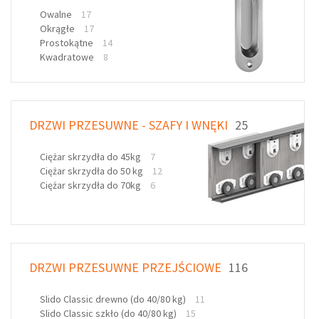
Owalne
17
Okrągłe
17
Prostokątne
14
Kwadratowe
8
DRZWI PRZESUWNE - SZAFY I WNĘKI
25
Ciężar skrzydła do 45kg
7
Ciężar skrzydła do 50 kg
12
Ciężar skrzydła do 70kg
6
DRZWI PRZESUWNE PRZEJŚCIOWE
116
Slido Classic drewno (do 40/80 kg)
11
Slido Classic szkło (do 40/80 kg)
15