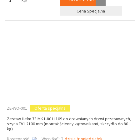
kpl
Cena Specjalna
ZE-WO-001
Oferta specjalna
Zestaw Helm 73 MK L-80 H 109 do drewnianych drzwi przesuwnych,
szyna EV1 2100 mm (montaż ścienny kątownikami, skrzydło do 80
kg)
Dostępność
Wysyłka*:
dzisiaj/poniedziałek