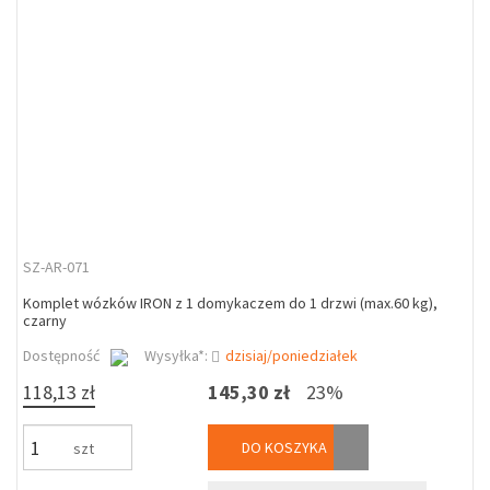
SZ-AR-071
Komplet wózków IRON z 1 domykaczem do 1 drzwi (max.60 kg),
czarny
Dostępność
Wysyłka*:
dzisiaj/poniedziałek
118,13 zł
145,30 zł
23%
DO KOSZYKA
szt