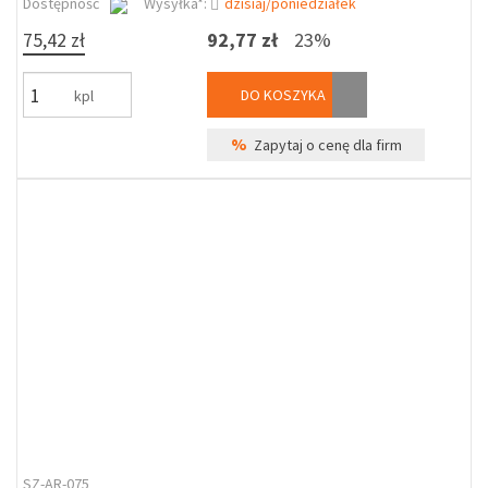
Dostępność
Wysyłka*:
dzisiaj/poniedziałek
75,42 zł
92,77 zł
23%
DO KOSZYKA
kpl
%
Zapytaj o cenę dla firm
SZ-AR-075