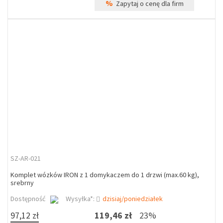
%
Zapytaj o cenę dla firm
SZ-AR-021
Komplet wózków IRON z 1 domykaczem do 1 drzwi (max.60 kg),
srebrny
Dostępność
Wysyłka*:
dzisiaj/poniedziałek
97,12 zł
119,46 zł
23%