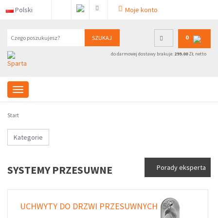
Polski
Moje konto
0
SZUKAJ
do darmowej dostawy brakuje:
299.00
ZŁ netto
Start
Kategorie
SYSTEMY PRZESUWNE
Porady eksperta
UCHWYTY DO DRZWI PRZESUWNYCH
56