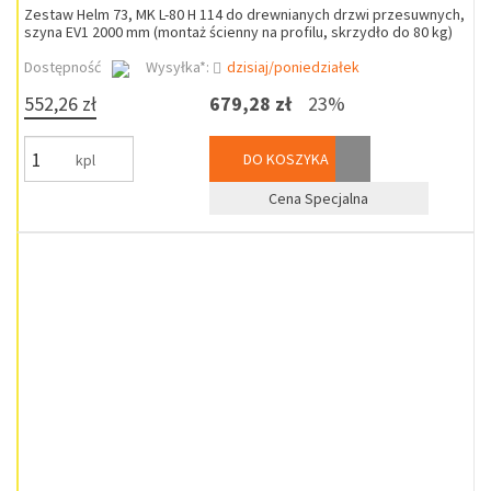
Zestaw Helm 73, MK L-80 H 114 do drewnianych drzwi przesuwnych,
szyna EV1 2000 mm (montaż ścienny na profilu, skrzydło do 80 kg)
Dostępność
Wysyłka*:
dzisiaj/poniedziałek
552,26 zł
679,28 zł
23%
DO KOSZYKA
kpl
Cena Specjalna