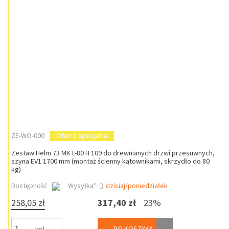
ZE-WO-000
Oferta specjalna
Zestaw Helm 73 MK L-80 H 109 do drewnianych drzwi przesuwnych,
szyna EV1 1700 mm (montaż ścienny kątownikami, skrzydło do 80
kg)
Dostępność
Wysyłka*:
dzisiaj/poniedziałek
258,05 zł
317,40 zł
23%
DO KOSZYKA