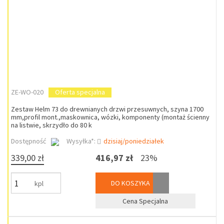
ZE-WO-020
Oferta specjalna
Zestaw Helm 73 do drewnianych drzwi przesuwnych, szyna 1700
mm,profil mont.,maskownica, wózki, komponenty (montaż ścienny
na listwie, skrzydło do 80 k
Dostępność
Wysyłka*:
dzisiaj/poniedziałek
339,00 zł
416,97 zł
23%
DO KOSZYKA
kpl
Cena Specjalna