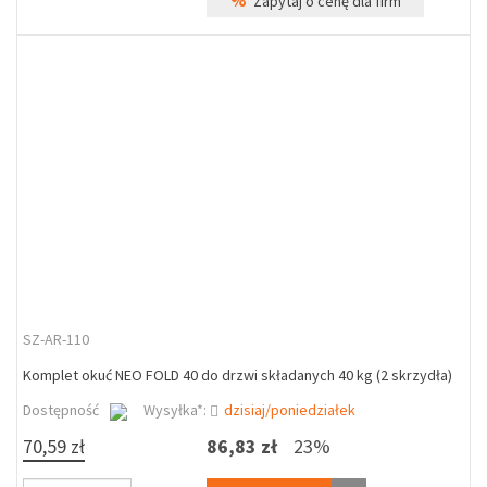
%
Zapytaj o cenę dla firm
SZ-AR-110
Komplet okuć NEO FOLD 40 do drzwi składanych 40 kg (2 skrzydła)
Dostępność
Wysyłka*:
dzisiaj/poniedziałek
70,59 zł
86,83 zł
23%