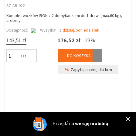
SZ-AR-022
Komplet wózków IRON z 2 domykaczami do 1 drzwi (max.60 kg),
srebrny
Dostępność
Wysyłka*:
dzisiaj/poniedziałek
143,51 zł
176,52 zł
23%
DO KOSZYKA
szt
%
Zapytaj o cenę dla firm
Przejdź na
wersję mobilną