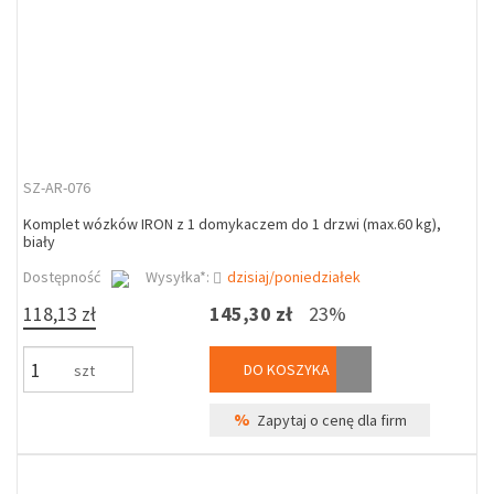
SZ-AR-076
Komplet wózków IRON z 1 domykaczem do 1 drzwi (max.60 kg),
biały
Dostępność
Wysyłka*:
dzisiaj/poniedziałek
118,13 zł
145,30 zł
23%
DO KOSZYKA
szt
%
Zapytaj o cenę dla firm