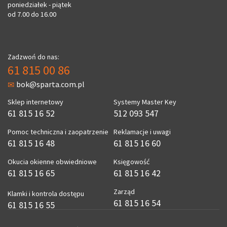
poniedziałek - piątek
od 7.00 do 16.00
Zadzwoń do nas:
61 815 00 86
bok@sparta.com.pl
Sklep internetowy
Systemy Master Key
61 815 16 52
512 093 547
Pomoc techniczna i zaopatrzenie
Reklamacje i uwagi
61 815 16 48
61 815 16 60
Okucia okienne obwiedniowe
Księgowość
61 815 16 65
61 815 16 42
Zarząd
Klamki i kontrola dostępu
61 815 16 54
61 815 16 55