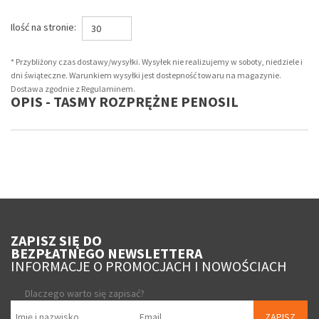
Ilość na stronie:
30
* Przybliżony czas dostawy/wysyłki. Wysyłek nie realizujemy w soboty, niedziele i
dni świąteczne. Warunkiem wysyłki jest dostepność towaru na magazynie.
Dostawa zgodnie z Regulaminem.
OPIS - TASMY ROZPRĘŻNE PENOSIL
ZAPISZ SIĘ DO
BEZPŁATNEGO NEWSLETTERA
INFORMACJE O PROMOCJACH I NOWOŚCIACH
Dlaczego warto się zapisać?
ZAPISZ