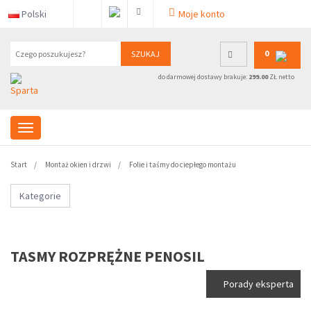
Polski
Moje konto
0
SZUKAJ
do darmowej dostawy brakuje:
299.00
ZŁ netto
Start
Montaż okien i drzwi
Folie i taśmy do ciepłego montażu
Kategorie
TASMY ROZPRĘŻNE PENOSIL
Porady eksperta