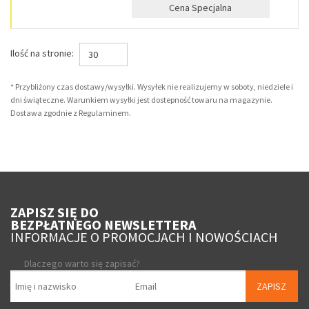
Cena Specjalna
Ilość na stronie:
30
* Przybliżony czas dostawy/wysyłki. Wysyłek nie realizujemy w soboty, niedziele i
dni świąteczne. Warunkiem wysyłki jest dostepność towaru na magazynie.
Dostawa zgodnie z Regulaminem.
ZAPISZ SIĘ DO
BEZPŁATNEGO NEWSLETTERA
INFORMACJE O PROMOCJACH I NOWOŚCIACH
Dlaczego warto się zapisać?
ZAPISZ