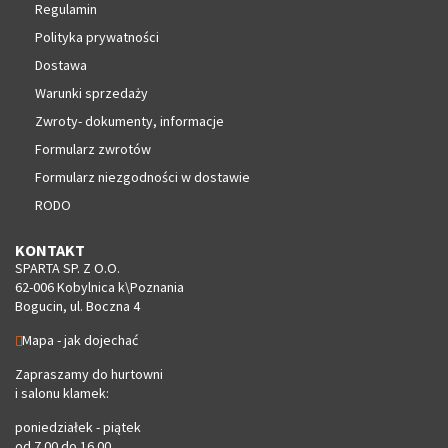
Regulamin
Polityka prywatności
Dostawa
Warunki sprzedaży
Zwroty- dokumenty, informacje
Formularz zwrotów
Formularz niezgodności w dostawie
RODO
KONTAKT
SPARTA SP. Z O.O.
62-006 Kobylnica k\Poznania
Bogucin, ul. Boczna 4
Mapa - jak dojechać
Zapraszamy do hurtowni
i salonu klamek:
poniedziałek - piątek
od 7.00 do 16.00