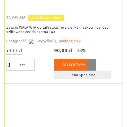
ZA-WW-356
Oferta specjalna
Zawias WALA WTA do tafli szklanej z cienką maskownicą, C35
szlifowana anoda czarna F40
Dostępność
Wysyłka*:
poniedziałek
73,17 zł
90,00 zł
23%
DO KOSZYKA
szt
Cena Specjalna