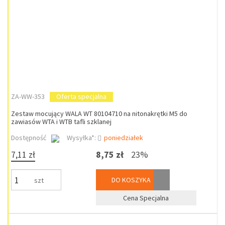
ZA-WW-353
Oferta specjalna
Zestaw mocujący WALA WT 80104710 na nitonakrętki M5 do
zawiasów WTA i WTB tafli szklanej
Dostępność
Wysyłka*:
poniedziałek
7,11 zł
8,75 zł
23%
DO KOSZYKA
szt
Cena Specjalna