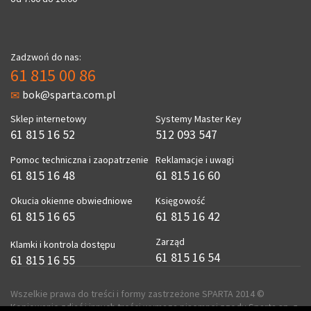
Zadzwoń do nas:
61 815 00 86
bok@sparta.com.pl
Sklep internetowy
Systemy Master Key
61 815 16 52
512 093 547
Pomoc techniczna i zaopatrzenie
Reklamacje i uwagi
61 815 16 48
61 815 16 60
Okucia okienne obwiedniowe
Księgowość
61 815 16 65
61 815 16 42
Zarząd
Klamki i kontrola dostępu
61 815 16 54
61 815 16 55
Wszelkie prawa do treści i formy zastrzeżone SPARTA 2014 ©
Kopiowanie zdjęć i innych treści wymaga pisemnej zgody Sparta sp. z