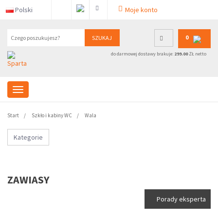
Polski
Moje konto
0
SZUKAJ
do darmowej dostawy brakuje:
299.00
ZŁ netto
Start
Szkło i kabiny WC
Wala
Kategorie
ZAWIASY
Porady eksperta