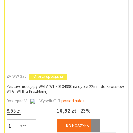
ZA-WW-352
Oferta specjalna
Zestaw mocujący WALA WT 80104990 na dyble 22mm do zawiasów
WTA i WTB tafli szklanej
Dostępność
Wysyłka*:
poniedziałek
8,55 zł
10,52 zł
23%
DO KOSZYKA
szt