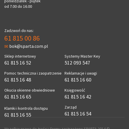
poniedziałek - piątek
od 7.00 do 16.00
Zadzwoń do nas:
61 815 00 86
bok@sparta.com.pl
Sklep internetowy
Systemy Master Key
61 815 16 52
512 093 547
Pomoc techniczna i zaopatrzenie
Reklamacje i uwagi
61 815 16 48
61 815 16 60
Okucia okienne obwiedniowe
Księgowość
61 815 16 65
61 815 16 42
Zarząd
Klamki i kontrola dostępu
61 815 16 54
61 815 16 55
Wszelkie prawa do treści i formy zastrzeżone SPARTA 2014 ©