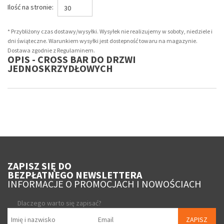
Ilość na stronie:
30
* Przybliżony czas dostawy/wysyłki. Wysyłek nie realizujemy w soboty, niedziele i
dni świąteczne. Warunkiem wysyłki jest dostepność towaru na magazynie.
Dostawa zgodnie z Regulaminem.
OPIS - CROSS BAR DO DRZWI
JEDNOSKRZYDŁOWYCH
ZAPISZ SIĘ DO
BEZPŁATNEGO NEWSLETTERA
INFORMACJE O PROMOCJACH I NOWOŚCIACH
Dlaczego warto się zapisać?
ZAPISZ