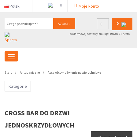
Polski
Moje konto
0
SZUKAJ
do darmowej dostawy brakuje:
299.00
ZŁ netto
Start
Antypaniczne
Assa Abloy - dźwignie nawierzchniowe
Kategorie
CROSS BAR DO DRZWI
JEDNOSKRZYDŁOWYCH