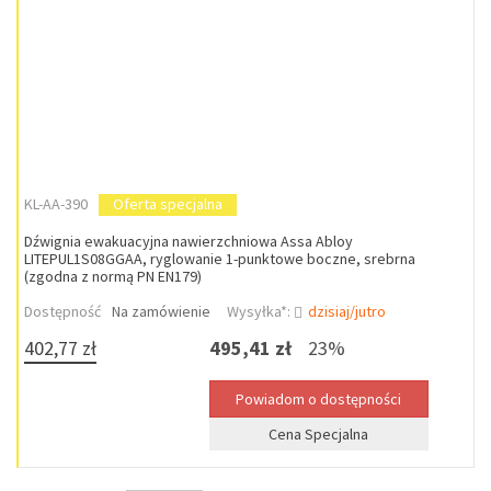
KL-AA-390
Oferta specjalna
Dźwignia ewakuacyjna nawierzchniowa Assa Abloy
LITEPUL1S08GGAA, ryglowanie 1-punktowe boczne, srebrna
(zgodna z normą PN EN179)
Dostępność
Na zamówienie
Wysyłka*:
dzisiaj/jutro
402,77 zł
495,41 zł
23%
Cena Specjalna