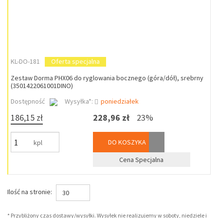
KL-DO-181
Oferta specjalna
Zestaw Dorma PHX06 do ryglowania bocznego (góra/dół), srebrny
(3501422061001DINO)
Dostępność
Wysyłka*:
poniedziałek
186,15 zł
228,96 zł
23%
DO KOSZYKA
kpl
Cena Specjalna
Ilość na stronie:
30
* Przybliżony czas dostawy/wysyłki. Wysyłek nie realizujemy w soboty, niedziele i