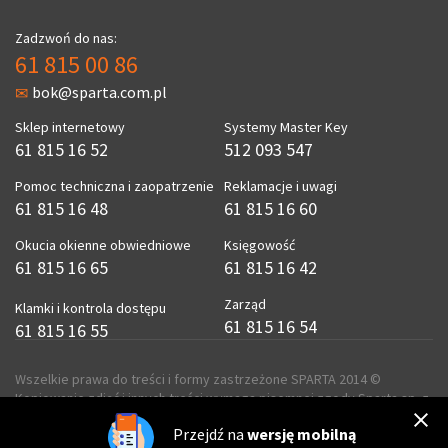
Zadzwoń do nas:
61 815 00 86
bok@sparta.com.pl
Sklep internetowy
Systemy Master Key
61 815 16 52
512 093 547
Pomoc techniczna i zaopatrzenie
Reklamacje i uwagi
61 815 16 48
61 815 16 60
Okucia okienne obwiedniowe
Księgowość
61 815 16 65
61 815 16 42
Zarząd
Klamki i kontrola dostępu
61 815 16 54
61 815 16 55
Wszelkie prawa do treści i formy zastrzeżone SPARTA 2014 ©
Kopiowanie zdjęć i innych treści wymaga pisemnej zgody Sparta sp. z
o.o.
Przejdź na
wersję mobilną
realizacja
ecreo.eu