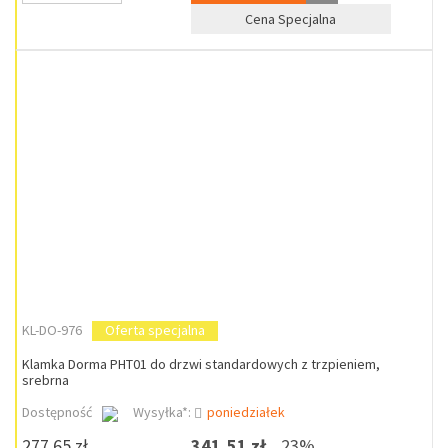
Cena Specjalna
KL-DO-976
Oferta specjalna
Klamka Dorma PHT01 do drzwi standardowych z trzpieniem,
srebrna
Dostępność
Wysyłka*:
poniedziałek
277,65 zł
341,51 zł
23%