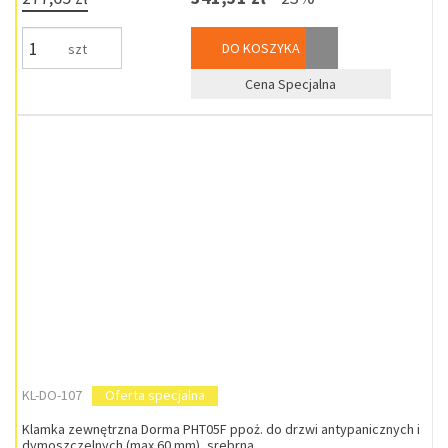
DO KOSZYKA
szt
Cena Specjalna
KL-DO-107
Oferta specjalna
Klamka zewnętrzna Dorma PHT05F ppoż. do drzwi antypanicznych i
dymoszczelnych (max.60 mm), srebrna