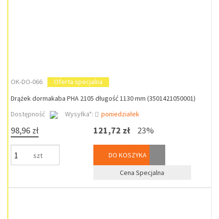
OK-DO-066
Oferta specjalna
Drążek dormakaba PHA 2105 długość 1130 mm (3501421050001)
Dostępność
Wysyłka*:
poniedziałek
98,96 zł
121,72 zł
23%
DO KOSZYKA
szt
Cena Specjalna