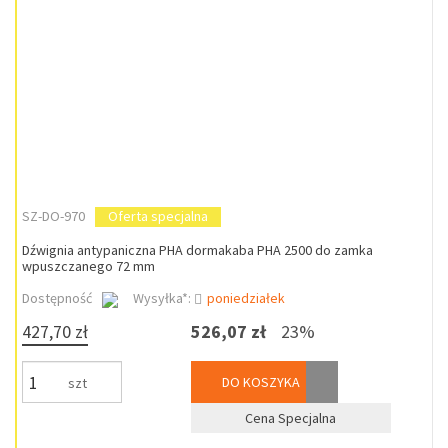
SZ-DO-970
Oferta specjalna
Dźwignia antypaniczna PHA dormakaba PHA 2500 do zamka
wpuszczanego 72 mm
Dostępność
Wysyłka*:
poniedziałek
427,70 zł
526,07 zł
23%
DO KOSZYKA
szt
Cena Specjalna