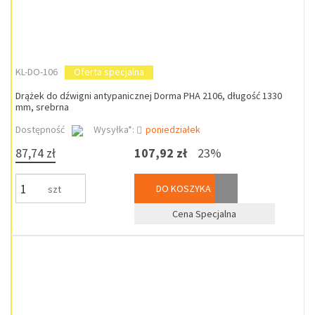
KL-DO-106
Oferta specjalna
Drążek do dźwigni antypanicznej Dorma PHA 2106, długość 1330
mm, srebrna
Dostępność
Wysyłka*:
poniedziałek
87,74 zł
107,92 zł
23%
DO KOSZYKA
szt
Cena Specjalna