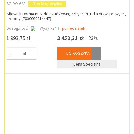
SZ-DO-623
Oferta specjalna
Siłownik Dorma PHM do okuć zewnętrznych PHT dla drzwi prawych,
srebrny (7030000014447)
Dostępność
Wysyłka*:
poniedziałek
1 993,75 zł
2 452,31 zł
23%
DO KOSZYKA
kpl
Cena Specjalna