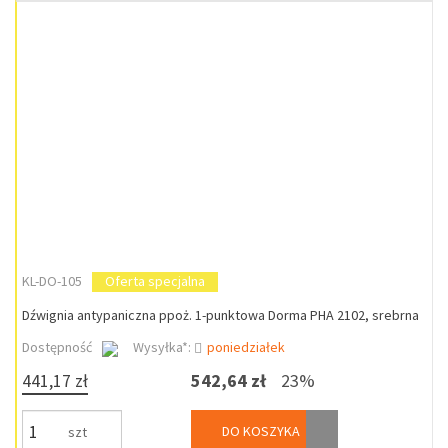
KL-DO-105
Oferta specjalna
Dźwignia antypaniczna ppoż. 1-punktowa Dorma PHA 2102, srebrna
Dostępność
Wysyłka*:
poniedziałek
441,17 zł
542,64 zł
23%
DO KOSZYKA
szt