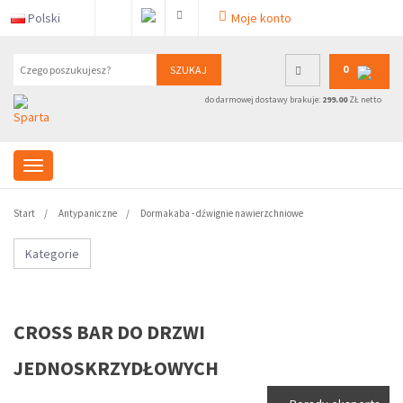
Polski
Moje konto
0
SZUKAJ
do darmowej dostawy brakuje:
299.00
ZŁ netto
Start
Antypaniczne
Dormakaba - dźwignie nawierzchniowe
Kategorie
CROSS BAR DO DRZWI
JEDNOSKRZYDŁOWYCH