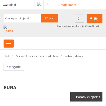
Polski
Moje konto
0
SZUKAJ
do darmowej dostawy brakuje:
299.00
ZŁ netto
Start
Zamki elektroniczne i kontrola dostępu
Na bazie klamek
Kategorie
EURA
Porady eksperta