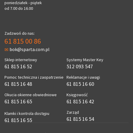
poniedziałek - piątek
od 7.00 do 16.00
Zadzwoń do nas:
61 815 00 86
bok@sparta.com.pl
Sklep internetowy
Systemy Master Key
61 815 16 52
512 093 547
Pomoc techniczna i zaopatrzenie
Reklamacje i uwagi
61 815 16 48
61 815 16 60
Okucia okienne obwiedniowe
Księgowość
61 815 16 65
61 815 16 42
Zarząd
Klamki i kontrola dostępu
61 815 16 54
61 815 16 55