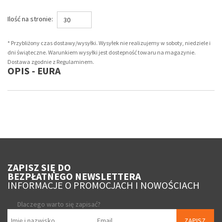
Ilość na stronie:
30
* Przybliżony czas dostawy/wysyłki. Wysyłek nie realizujemy w soboty, niedziele i
dni świąteczne. Warunkiem wysyłki jest dostepność towaru na magazynie.
Dostawa zgodnie z Regulaminem.
OPIS - EURA
ZAPISZ SIĘ DO
BEZPŁATNEGO NEWSLETTERA
INFORMACJE O PROMOCJACH I NOWOŚCIACH
Dlaczego warto się zapisać?
ZAPISZ