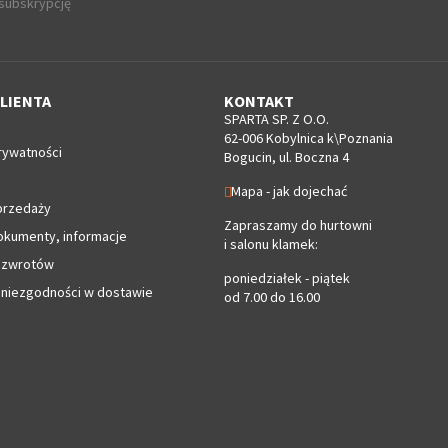
 subskrypcję
LIENTA
KONTAKT
SPARTA SP. Z O.O.
62-006 Kobylnica k\Poznania
rywatności
Bogucin, ul. Boczna 4
Mapa - jak dojechać
przedaży
Zapraszamy do hurtowni
okumenty, informacje
i salonu klamek:
 zwrotów
poniedziałek - piątek
 niezgodności w dostawie
od 7.00 do 16.00