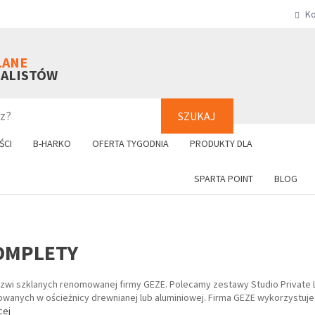
Ko
SZUKAJ
+48 61 8
LANE
NALISTÓW
SZUKAJ
ŚCI
B-HARKO
OFERTA TYGODNIA
PRODUKTY DLA
SPARTA POINT
BLOG
KOMPLETY
zwi szklanych renomowanej firmy GEZE. Polecamy zestawy Studio Private 
anych w ościeżnicy drewnianej lub aluminiowej. Firma GEZE wykorzystuje d
cej