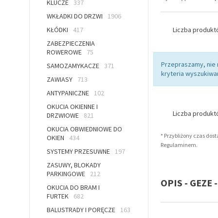
KLUCZE
337
WKŁADKI DO DRZWI
1906
KŁÓDKI
417
Liczba produk
ZABEZPIECZENIA
ROWEROWE
75
Przepraszamy, nie
SAMOZAMYKACZE
371
kryteria wyszukiwan
ZAWIASY
713
ANTYPANICZNE
102
OKUCIA OKIENNE I
Liczba produk
DRZWIOWE
821
OKUCIA OBWIEDNIOWE DO
* Przybliżony czas dos
OKIEN
434
Regulaminem.
SYSTEMY PRZESUWNE
197
ZASUWY, BLOKADY
PARKINGOWE
212
OPIS - GEZE
OKUCIA DO BRAM I
FURTEK
682
BALUSTRADY I PORĘCZE
163