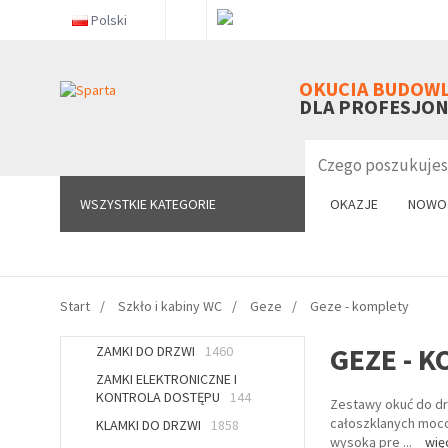
Polski
WSZYSTKIE KATEGORIE
OKUCIA BUDOW
DLA PROFESJO
WSZYSTKIE KATEGORIE
OKAZJE
NOWO
Start
Szkło i kabiny WC
Geze
Geze - komplety
GEZE - 
ZAMKI DO DRZWI
1460
ZAMKI ELEKTRONICZNE I
KONTROLA DOSTĘPU
144
Zestawy okuć do dr
całoszklanych mocow
KLAMKI DO DRZWI
1858
wysoką pre
...
wię