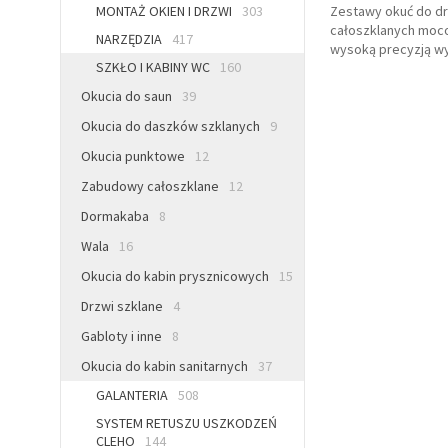
MONTAŻ OKIEN I DRZWI
303
Zestawy okuć do dr
całoszklanych mocow
NARZĘDZIA
417
wysoką precyzją wy
SZKŁO I KABINY WC
160
Okucia do saun
39
Okucia do daszków szklanych
9
Okucia punktowe
12
Zabudowy całoszklane
12
Dormakaba
8
Wala
16
Okucia do kabin prysznicowych
15
Drzwi szklane
4
Gabloty i inne
8
Okucia do kabin sanitarnych
37
GALANTERIA
508
SYSTEM RETUSZU USZKODZEŃ
CLEHO
144