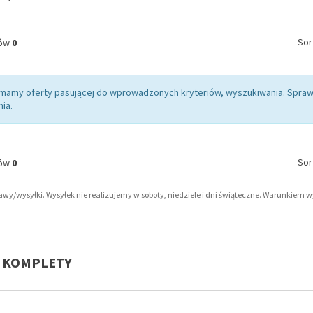
Sor
tów
0
 mamy oferty pasującej do wprowadzonych kryteriów, wyszukiwania. Sp
ia.
Sor
tów
0
tawy/wysyłki. Wysyłek nie realizujemy w soboty, niedziele i dni świąteczne. Warunkiem 
 - KOMPLETY