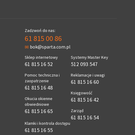
Zadzwoń do nas:
61 815 00 86
bok@sparta.com.pl
Sklep internetowy
Systemy Master Key
61 815 16 52
512 093 547
Pomoc techniczna i
Reklamacje i uwagi
zaopatrzenie
61 815 16 60
61 815 16 48
Księgowość
Okucia okienne
61 815 16 42
obwiedniowe
61 815 16 65
Zarząd
61 815 16 54
Klamki i kontrola dostępu
61 815 16 55