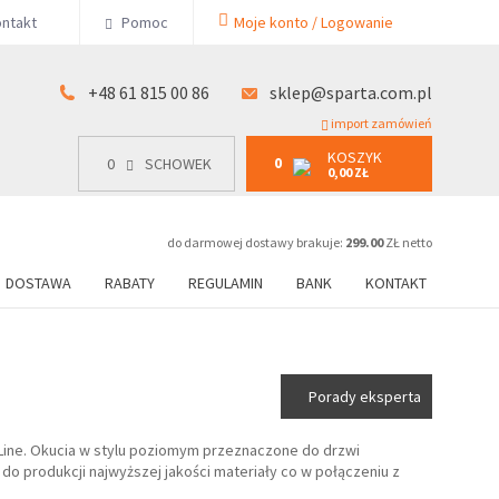
KOSZYK
ntakt
Pomoc
Moje konto / Logowanie
0
15 00 86
0
SCHOWEK
0,00 ZŁ
+48 61 815 00 86
sklep@sparta.com.pl
import zamówień
KOSZYK
0
0
SCHOWEK
0,00 ZŁ
do darmowej dostawy brakuje:
299.00
ZŁ netto
DOSTAWA
RABATY
REGULAMIN
BANK
KONTAKT
Porady eksperta
Line. Okucia w stylu poziomym przeznaczone do drzwi
o produkcji najwyższej jakości materiały co w połączeniu z