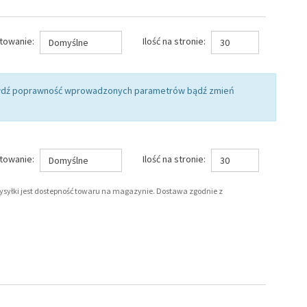
towanie:
Ilość na stronie:
Domyślne
30
rawdź poprawność wprowadzonych parametrów bądź zmień
towanie:
Ilość na stronie:
Domyślne
30
wysyłki jest dostepność towaru na magazynie. Dostawa zgodnie z