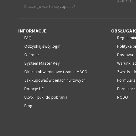
Aktualizuj
Dlaczego warto się zapisać?
INFORMACJE
OBSŁUGA K
FAQ
Regulamin
Odzyskaj swój login
Polityka p
O firmie
Dostawa
System Master Key
Warunki s
Okucia obwiedniowe i zamki MACO
Zwroty- d
Jak kupować w cenach hurtowych
Formularz
Dotacje UE
Formularz
Ulotki i pliki do pobrania
RODO
Blog