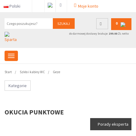
Polski
Moje konto
0
SZUKAJ
do darmowej dostawy brakuje:
299.00
ZŁ netto
Start
Szkło i kabiny WC
Geze
Kategorie
OKUCIA PUNKTOWE
Porady eksperta