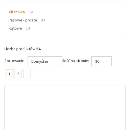
Altanowe
54
Pasowe - proste
43
Kątowe
14
Liczba produktów
54
Sortowanie:
Ilość na stronie:
Domyślne
30
(current)
1
2