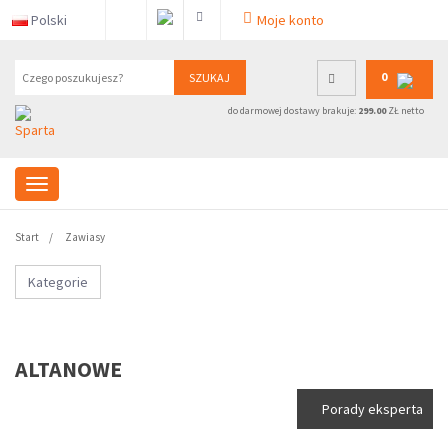
Polski
Moje konto
0
SZUKAJ
do darmowej dostawy brakuje:
299.00
ZŁ netto
Start
Zawiasy
Kategorie
ALTANOWE
Porady eksperta