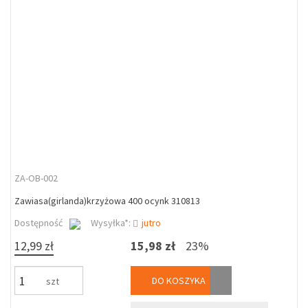
ZA-OB-002
Zawiasa(girlanda)krzyżowa 400 ocynk 310813
Dostępność
Wysyłka*:
jutro
12,99 zł
15,98 zł
23%
DO KOSZYKA
szt