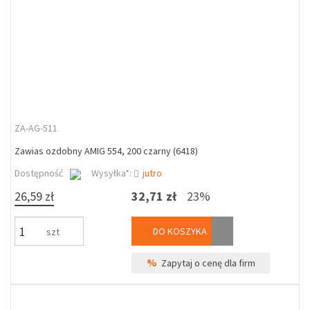
ZA-AG-511
Zawias ozdobny AMIG 554, 200 czarny (6418)
Dostępność
Wysyłka*:
jutro
26,59 zł
32,71 zł
23%
DO KOSZYKA
szt
%
Zapytaj o cenę dla firm