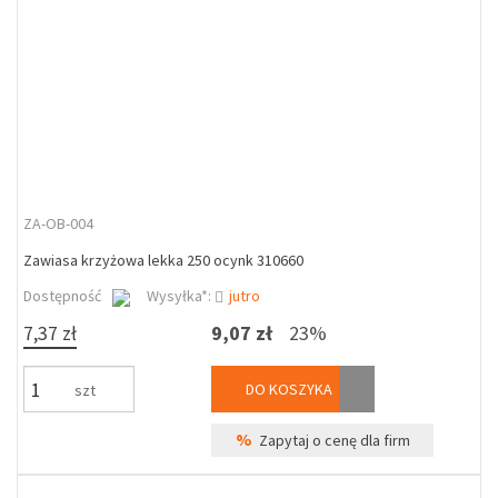
ZA-OB-004
Zawiasa krzyżowa lekka 250 ocynk 310660
Dostępność
Wysyłka*:
jutro
7,37 zł
9,07 zł
23%
DO KOSZYKA
szt
%
Zapytaj o cenę dla firm