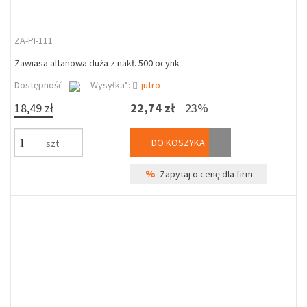
ZA-PI-111
Zawiasa altanowa duża z nakł. 500 ocynk
Dostępność
Wysyłka*:
jutro
18,49 zł
22,74 zł
23%
DO KOSZYKA
szt
%
Zapytaj o cenę dla firm