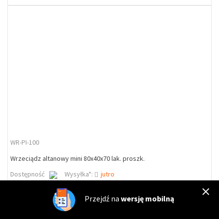
WR-PI-100
Wrzeciądz altanowy mini 80x40x70 lak. proszk.
Dostępność
Wysyłka*:
jutro
3,36 zł
4,13 zł
23%
Przejdź na
wersję mobilną
DO KOSZYKA
szt