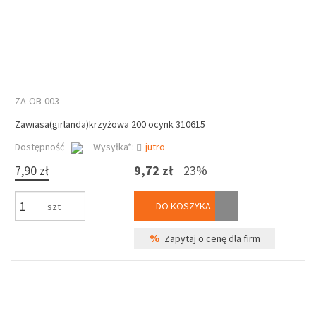
ZA-OB-003
Zawiasa(girlanda)krzyżowa 200 ocynk 310615
Dostępność
Wysyłka*:
jutro
7,90 zł
9,72 zł
23%
DO KOSZYKA
szt
%
Zapytaj o cenę dla firm