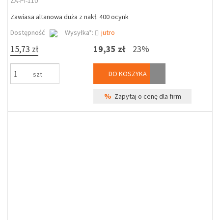
ZA-PI-110
Zawiasa altanowa duża z nakł. 400 ocynk
Dostępność
Wysyłka*:
jutro
15,73 zł
19,35 zł
23%
DO KOSZYKA
szt
%
Zapytaj o cenę dla firm