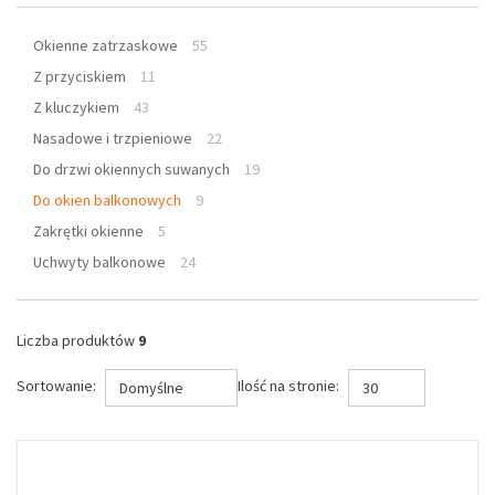
Okienne zatrzaskowe
55
Z przyciskiem
11
Z kluczykiem
43
Nasadowe i trzpieniowe
22
Do drzwi okiennych suwanych
19
Do okien balkonowych
9
Zakrętki okienne
5
Uchwyty balkonowe
24
Liczba produktów
9
Sortowanie:
Ilość na stronie:
Domyślne
30