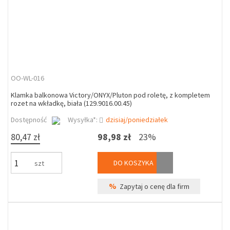
OO-WL-016
Klamka balkonowa Victory/ONYX/Pluton pod roletę, z kompletem
rozet na wkładkę, biała (129.9016.00.45)
Dostępność
Wysyłka*:
dzisiaj/poniedziałek
80,47 zł
98,98 zł
23%
DO KOSZYKA
szt
%
Zapytaj o cenę dla firm