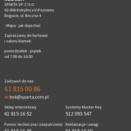
SPARTA SP. Z O.O.
62-006 Kobylnica k\Poznania
Bogucin, ul. Boczna 4
Mapa - jak dojechać
Zapraszamy do hurtowni
i salonu klamek:
poniedziałek - piątek
od 7.00 do 16.00
Zadzwoń do nas:
61 815 00 86
bok@sparta.com.pl
Sklep internetowy
Systemy Master Key
61 815 16 52
512 093 547
Pomoc techniczna i zaopatrzenie
Reklamacje i uwagi
61 815 16 48
61 815 16 60