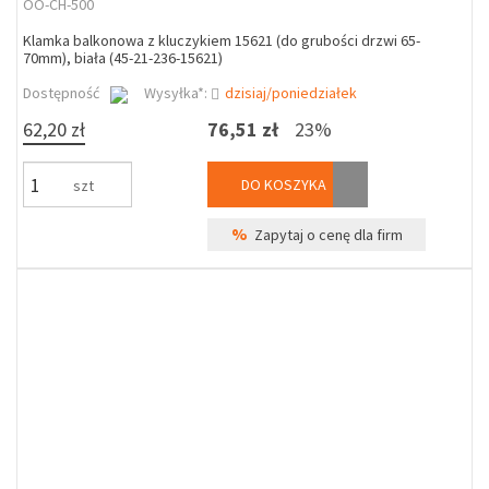
OO-CH-500
Klamka balkonowa z kluczykiem 15621 (do grubości drzwi 65-
70mm), biała (45-21-236-15621)
Dostępność
Wysyłka*:
dzisiaj/poniedziałek
62,20 zł
76,51 zł
23%
DO KOSZYKA
szt
%
Zapytaj o cenę dla firm