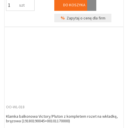
DO KOSZYKA
szt
%
Zapytaj o cenę dla firm
OO-WL-018
Klamka balkonowa Victory/Pluton z kompletem rozet na wkładkę,
brązowa (19180190045+00101170000)