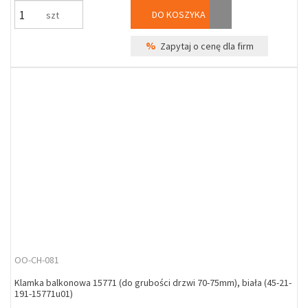
DO KOSZYKA
szt
%
Zapytaj o cenę dla firm
OO-CH-081
Klamka balkonowa 15771 (do grubości drzwi 70-75mm), biała (45-21-
191-15771u01)