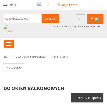
Polski
Moje konto
0
SZUKAJ
do darmowej dostawy brakuje:
299.00
ZŁ netto
Start
Okucia okienne i drzwiowe
Klamki okienne
Kategorie
DO OKIEN BALKONOWYCH
Porady eksperta