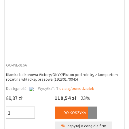
OO-WL-016A
Klamka balkonowa Victory/ONYX/Pluton pod roletę, z kompletem
rozet na wkładkę, brązowa (19280170045)
Dostępność
Wysyłka*:
dzisiaj/poniedziałek
89,87 zł
110,54 zł
23%
DO KOSZYKA
%
Zapytaj o cenę dla firm