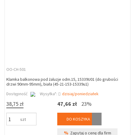
OO-CH-501
Klamka balkonowa pod żaluzje odm.15, 15339U01 (do grubości
drzwi 90mm-95mm), biała (45-21-153-15339u1)
Dostępność
Wysyłka*:
dzisiaj/poniedziałek
38,75 zł
47,66 zł
23%
DO KOSZYKA
szt
%
Zapytaj o cenę dla firm