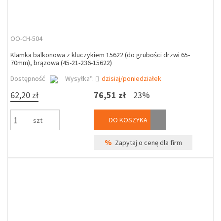
OO-CH-504
Klamka balkonowa z kluczykiem 15622 (do grubości drzwi 65-
70mm), brązowa (45-21-236-15622)
Dostępność
Wysyłka*:
dzisiaj/poniedziałek
62,20 zł
76,51 zł
23%
DO KOSZYKA
szt
%
Zapytaj o cenę dla firm