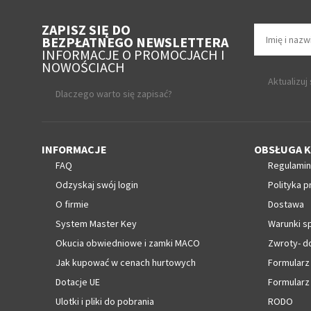
ZAPISZ SIĘ DO
BEZPŁATNEGO NEWSLETTERA
INFORMACJE O PROMOCJACH I
NOWOŚCIACH
Aktualizuj
Dlaczego warto się zapisać?
INFORMACJE
OBSŁUGA K
FAQ
Regulamin
Odzyskaj swój login
Polityka p
O firmie
Dostawa
System Master Key
Warunki s
Okucia obwiedniowe i zamki MACO
Zwroty- d
Jak kupować w cenach hurtowych
Formularz
Dotacje UE
Formularz
Ulotki i pliki do pobrania
RODO