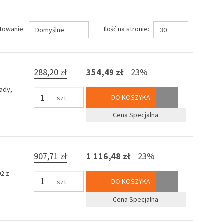
towanie:
Ilość na stronie:
Domyślne
30
288,20 zł
354,49 zł
23%
ady,
DO KOSZYKA
szt
Cena Specjalna
907,71 zł
1 116,48 zł
23%
2 z
DO KOSZYKA
szt
Cena Specjalna