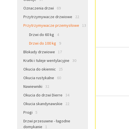
Oznaczenia drzwi
69
Przytrzymywacze drzwiowe
22
Przytrzymywacze przemysłowe
13
Drzwi do 60 kg
4
Drzwi do 100 kg
9
Blokady drzwiowe
17
Kratki i tuleje wentylacyjne
30
Okucia do okiennic
25
Okucia rustykalne
60
Nawiewniki
32
Okucia do drzwi Dierre
34
Okucia skandynawskie
22
Progi
5
Drzwi przesuwne - łagodne
domykanie
1