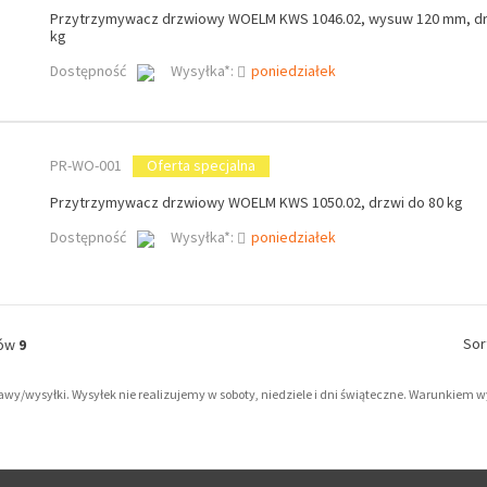
Przytrzymywacz drzwiowy WOELM KWS 1046.02, wysuw 120 mm, dr
kg
Dostępność
Wysyłka*:
poniedziałek
PR-WO-001
Oferta specjalna
Przytrzymywacz drzwiowy WOELM KWS 1050.02, drzwi do 80 kg
Dostępność
Wysyłka*:
poniedziałek
Sor
tów
9
tawy/wysyłki. Wysyłek nie realizujemy w soboty, niedziele i dni świąteczne. Warunkiem 