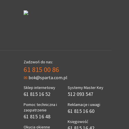
Zadzwoń do nas:
61 815 00 86
bok@sparta.com.pl
Sklep internetowy
Systemy Master Key
61 815 16 52
512 093 547
Pomoc techniczna i
Reklamacje i uwagi
zaopatrzenie
61 815 16 60
61 815 16 48
Księgowość
Okucia okienne
61 815 16 42