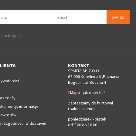
ZAPISZ
 subskrypcję
LIENTA
KONTAKT
SPARTA SP. Z O.O.
62-006 Kobylnica k\Poznania
rywatności
Bogucin, ul. Boczna 4
Mapa - jak dojechać
przedaży
Zapraszamy do hurtowni
okumenty, informacje
i salonu klamek:
 zwrotów
poniedziałek - piątek
 niezgodności w dostawie
od 7.00 do 16.00