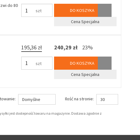
zwi do 80
DO KOSZYKA
szt
Cena Specjalna
195,36 zł
240,29 zł
23%
DO KOSZYKA
szt
Cena Specjalna
towanie:
Ilość na stronie:
Domyślne
30
wysyłki jest dostepność towaru na magazynie. Dostawa zgodnie z