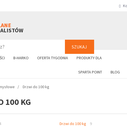
Ko
SZUKAJ
+48 61 8
LANE
NALISTÓW
SZUKAJ
ŚCI
B-HARKO
OFERTA TYGODNIA
PRODUKTY DLA
SPARTA POINT
BLOG
emysłowe
Drzwi do 100 kg
O 100 KG
4
Drzwi do 100 kg
9