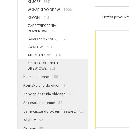
KLUCZE
337
WKŁADKI DO DRZWI
1906
Liczba produk
KŁÓDKI
415
ZABEZPIECZENIA
ROWEROWE
75
SAMOZAMYKACZE
371
ZAWIASY
713
ANTYPANICZNE
102
OKUCIA OKIENNE I
DRZWIOWE
821
Klamki okienne
188
Kontaktrony do okien
9
Zabezpieczenia okienne
28
Akcesoria okienne
32
Zamykacze do okien i naświetli
85
Wizjery
52
Odboje
97