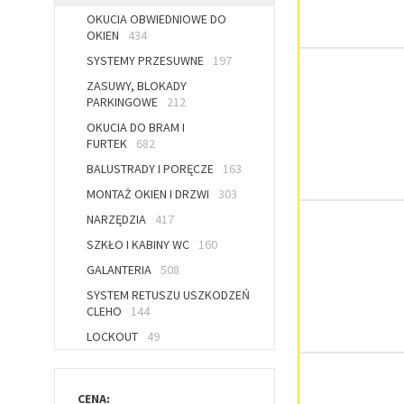
OKUCIA OBWIEDNIOWE DO
OKIEN
434
SYSTEMY PRZESUWNE
197
ZASUWY, BLOKADY
PARKINGOWE
212
OKUCIA DO BRAM I
FURTEK
682
BALUSTRADY I PORĘCZE
163
MONTAŻ OKIEN I DRZWI
303
NARZĘDZIA
417
SZKŁO I KABINY WC
160
GALANTERIA
508
SYSTEM RETUSZU USZKODZEŃ
CLEHO
144
LOCKOUT
49
CENA: