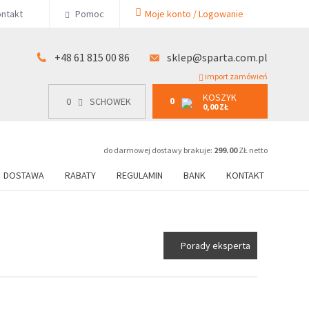
KOSZYK
ntakt
Pomoc
Moje konto / Logowanie
0
15 00 86
0
SCHOWEK
0,00 ZŁ
+48 61 815 00 86
sklep@sparta.com.pl
import zamówień
KOSZYK
0
0
SCHOWEK
0,00 ZŁ
do darmowej dostawy brakuje:
299.00
ZŁ netto
DOSTAWA
RABATY
REGULAMIN
BANK
KONTAKT
Porady eksperta