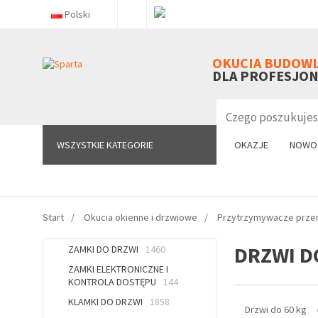
Polski
WSZYSTKIE KATEGORIE
OKUCIA BUDOW
DLA PROFESJO
WSZYSTKIE KATEGORIE
OKAZJE
NOWO
Start
Okucia okienne i drzwiowe
Przytrzymywacze prz
DRZWI D
ZAMKI DO DRZWI
1460
ZAMKI ELEKTRONICZNE I
KONTROLA DOSTĘPU
144
KLAMKI DO DRZWI
1858
Drzwi do 60 kg