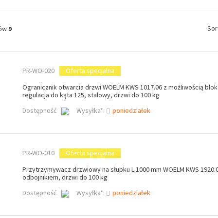
Sor
tów
9
PR-WO-020
Oferta specjalna
Ogranicznik otwarcia drzwi WOELM KWS 1017.06 z możliwością blok
regulacja do kąta 125, stalowy, drzwi do 100 kg
Dostępność
Wysyłka*:
poniedziałek
PR-WO-010
Oferta specjalna
Przytrzymywacz drzwiowy na słupku L-1000 mm WOELM KWS 1920.0
odbojnikiem, drzwi do 100 kg
Dostępność
Wysyłka*:
poniedziałek