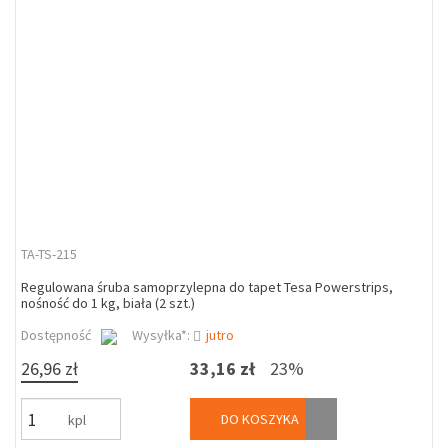
TA-TS-215
Regulowana śruba samoprzylepna do tapet Tesa Powerstrips,
nośność do 1 kg, biała (2 szt.)
Dostępność
Wysyłka*:
jutro
26,96 zł
33,16 zł
23%
DO KOSZYKA
kpl