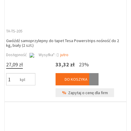
TA-TS-205
Gwóźdź samoprzylepny do tapet Tesa Powerstrips nośność do 2
kg, biały (2 szt.)
Dostępność
Wysyłka*:
jutro
27,09 zł
33,32 zł
23%
DO KOSZYKA
kpl
%
Zapytaj o cenę dla firm