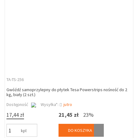
TA-TS-256
Gwóźdź samoprzylepny do płytek Tesa Powerstrips nośność do 2
kg, biały (2 szt.)
Dostępność
Wysyłka*:
jutro
17,44 zł
21,45 zł
23%
DO KOSZYKA
kpl