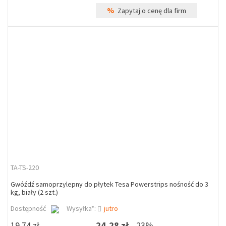
%
Zapytaj o cenę dla firm
TA-TS-220
Gwóźdź samoprzylepny do płytek Tesa Powerstrips nośność do 3
kg, biały (2 szt.)
Dostępność
Wysyłka*:
jutro
19,74 zł
24,28 zł
23%