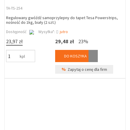
TA-TS-254
Regulowany gwóźdź samoprzylepny do tapet Tesa Powerstrips,
nośność do 1kg, biały (2 szt.)
Dostępność
Wysyłka*:
jutro
23,97 zł
29,48 zł
23%
DO KOSZYKA
kpl
%
Zapytaj o cenę dla firm