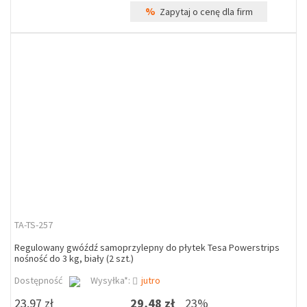
%
Zapytaj o cenę dla firm
TA-TS-257
Regulowany gwóźdź samoprzylepny do płytek Tesa Powerstrips
nośność do 3 kg, biały (2 szt.)
Dostępność
Wysyłka*:
jutro
23,97 zł
29,48 zł
23%