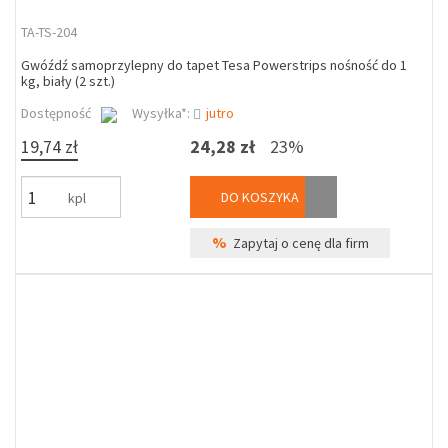
TA-TS-204
Gwóźdź samoprzylepny do tapet Tesa Powerstrips nośność do 1
kg, biały (2 szt.)
Dostępność
Wysyłka*:
jutro
19,74 zł
24,28 zł
23%
DO KOSZYKA
kpl
%
Zapytaj o cenę dla firm