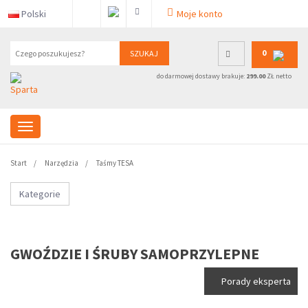
Polski
Moje konto
0
SZUKAJ
do darmowej dostawy brakuje:
299.00
ZŁ netto
Start
Narzędzia
Taśmy TESA
Kategorie
GWOŹDZIE I ŚRUBY SAMOPRZYLEPNE
Porady eksperta