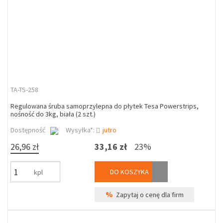
TA-TS-258
Regulowana śruba samoprzylepna do płytek Tesa Powerstrips,
nośność do 3kg, biała (2 szt.)
Dostępność
Wysyłka*:
jutro
26,96 zł
33,16 zł
23%
DO KOSZYKA
kpl
%
Zapytaj o cenę dla firm