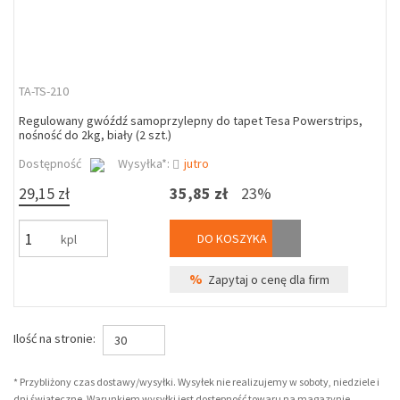
TA-TS-210
Regulowany gwóźdź samoprzylepny do tapet Tesa Powerstrips,
nośność do 2kg, biały (2 szt.)
Dostępność
Wysyłka*:
jutro
29,15 zł
35,85 zł
23%
DO KOSZYKA
kpl
%
Zapytaj o cenę dla firm
Ilość na stronie:
30
* Przybliżony czas dostawy/wysyłki. Wysyłek nie realizujemy w soboty, niedziele i
dni świąteczne. Warunkiem wysyłki jest dostepność towaru na magazynie.