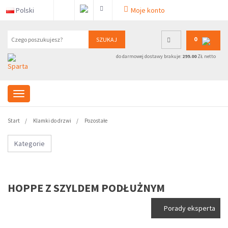
Polski
Moje konto
0
SZUKAJ
do darmowej dostawy brakuje:
299.00
ZŁ netto
Start
Klamki do drzwi
Pozostałe
Kategorie
HOPPE Z SZYLDEM PODŁUŻNYM
Porady eksperta