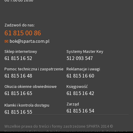
od 7.00 do 16.00
Zadzwoń do nas:
61 815 00 86
bok@sparta.com.pl
Sklep internetowy
Systemy Master Key
61 815 16 52
512 093 547
Pomoc techniczna i zaopatrzenie
Reklamacje i uwagi
61 815 16 48
61 815 16 60
Okucia okienne obwiedniowe
Księgowość
61 815 16 65
61 815 16 42
Zarząd
Klamki i kontrola dostępu
61 815 16 54
61 815 16 55
Wszelkie prawa do treści i formy zastrzeżone SPARTA 2014 ©
Kopiowanie zdjęć i innych treści wymaga pisemnej zgody Sparta sp. z