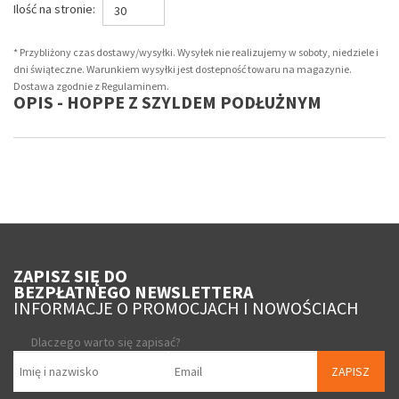
Ilość na stronie:
30
* Przybliżony czas dostawy/wysyłki. Wysyłek nie realizujemy w soboty, niedziele i
dni świąteczne. Warunkiem wysyłki jest dostepność towaru na magazynie.
Dostawa zgodnie z Regulaminem.
OPIS - HOPPE Z SZYLDEM PODŁUŻNYM
ZAPISZ SIĘ DO
BEZPŁATNEGO NEWSLETTERA
INFORMACJE O PROMOCJACH I NOWOŚCIACH
Dlaczego warto się zapisać?
ZAPISZ