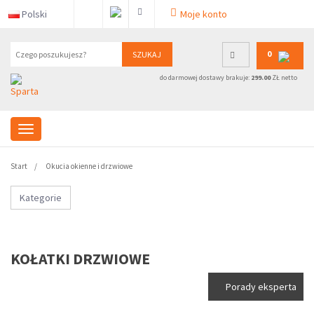
Polski
Moje konto
0
SZUKAJ
do darmowej dostawy brakuje:
299.00
ZŁ netto
Start
Okucia okienne i drzwiowe
Kategorie
KOŁATKI DRZWIOWE
Porady eksperta