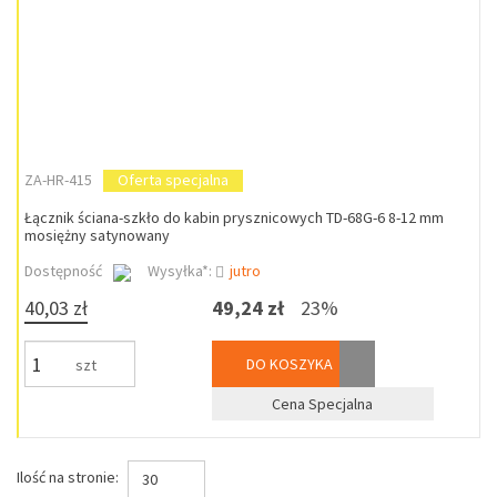
ZA-HR-415
Oferta specjalna
Łącznik ściana-szkło do kabin prysznicowych TD-68G-6 8-12 mm
mosiężny satynowany
Dostępność
Wysyłka*:
jutro
40,03 zł
49,24 zł
23%
DO KOSZYKA
szt
Cena Specjalna
Ilość na stronie:
30