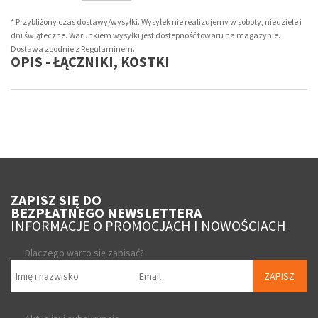
* Przybliżony czas dostawy/wysyłki. Wysyłek nie realizujemy w soboty, niedziele i
dni świąteczne. Warunkiem wysyłki jest dostepność towaru na magazynie.
Dostawa zgodnie z Regulaminem.
OPIS - ŁĄCZNIKI, KOSTKI
ZAPISZ SIĘ DO
BEZPŁATNEGO NEWSLETTERA
INFORMACJE O PROMOCJACH I NOWOŚCIACH
Dlaczego warto się zapisać?
ZAPISZ