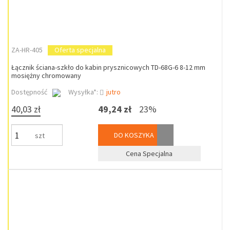
ZA-HR-405
Oferta specjalna
Łącznik ściana-szkło do kabin prysznicowych TD-68G-6 8-12 mm
mosiężny chromowany
Dostępność
Wysyłka*:
jutro
40,03 zł
49,24 zł
23%
DO KOSZYKA
szt
Cena Specjalna