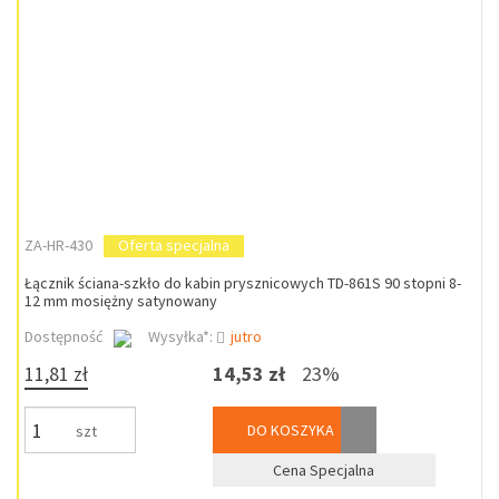
ZA-HR-430
Oferta specjalna
Łącznik ściana-szkło do kabin prysznicowych TD-861S 90 stopni 8-
12 mm mosiężny satynowany
Dostępność
Wysyłka*:
jutro
11,81 zł
14,53 zł
23%
DO KOSZYKA
szt
Cena Specjalna