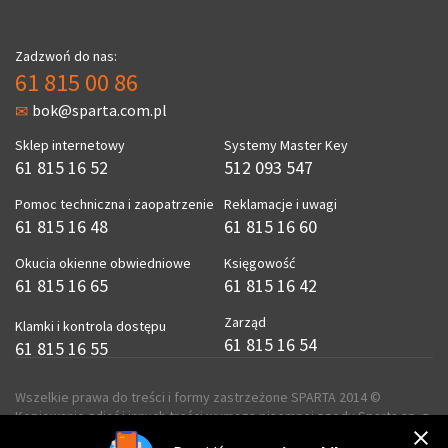
Zadzwoń do nas:
61 815 00 86
bok@sparta.com.pl
Sklep internetowy
Systemy Master Key
61 815 16 52
512 093 547
Pomoc techniczna i zaopatrzenie
Reklamacje i uwagi
61 815 16 48
61 815 16 60
Okucia okienne obwiedniowe
Księgowość
61 815 16 65
61 815 16 42
Zarząd
Klamki i kontrola dostępu
61 815 16 54
61 815 16 55
Wszelkie prawa do treści i formy zastrzeżone SPARTA 2014 ©
Kopiowanie zdjęć i innych treści wymaga pisemnej zgody Sparta sp. z
o.o.