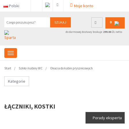
Polski
Moje konto
0
SZUKAJ
do darmowej dostawy brakuje:
299.00
ZŁ netto
Start
Szkło i kabiny WC
Okucia do kabin prysznicowych
Kategorie
ŁĄCZNIKI, KOSTKI
Porady eksperta