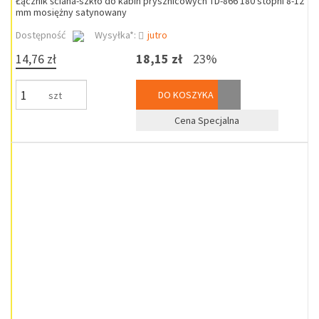
Łącznik ściana-szkło do kabin prysznicowych TD-866 180 stopni 8-12
mm mosiężny satynowany
Dostępność
Wysyłka*:
jutro
14,76 zł
18,15 zł
23%
DO KOSZYKA
szt
Cena Specjalna