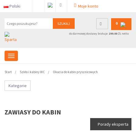
Polski
Moje konto
0
SZUKAJ
do darmowej dostawy brakuje:
299.00
ZŁ netto
Start
Szkło i kabiny WC
Okucia do kabin prysznicowych
Kategorie
ZAWIASY DO KABIN
Porady eksperta