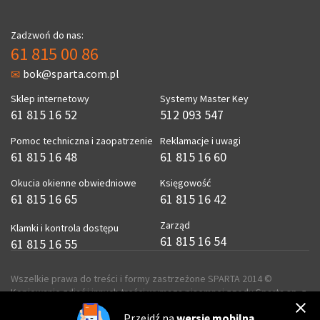
Zadzwoń do nas:
61 815 00 86
bok@sparta.com.pl
Sklep internetowy
Systemy Master Key
61 815 16 52
512 093 547
Pomoc techniczna i zaopatrzenie
Reklamacje i uwagi
61 815 16 48
61 815 16 60
Okucia okienne obwiedniowe
Księgowość
61 815 16 65
61 815 16 42
Zarząd
Klamki i kontrola dostępu
61 815 16 54
61 815 16 55
Wszelkie prawa do treści i formy zastrzeżone SPARTA 2014 ©
Kopiowanie zdjęć i innych treści wymaga pisemnej zgody Sparta sp. z
o.o.
Przejdź na
wersję mobilną
realizacja
ecreo.eu