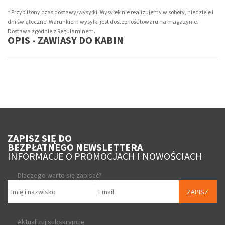
* Przybliżony czas dostawy/wysyłki. Wysyłek nie realizujemy w soboty, niedziele i
dni świąteczne. Warunkiem wysyłki jest dostepność towaru na magazynie.
Dostawa zgodnie z Regulaminem.
OPIS - ZAWIASY DO KABIN
ZAPISZ SIĘ DO
BEZPŁATNEGO NEWSLETTERA
INFORMACJE O PROMOCJACH I NOWOŚCIACH
Dlaczego warto się zapisać?
ZAPISZ
Aktualizuj subskrypcję