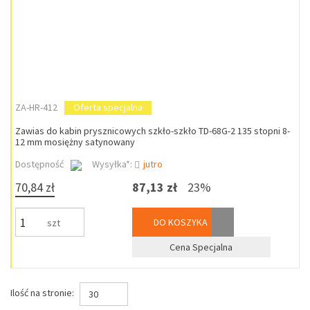
ZA-HR-412
Oferta specjalna
Zawias do kabin prysznicowych szkło-szkło TD-68G-2 135 stopni 8-
12 mm mosiężny satynowany
Dostępność
Wysyłka*:
jutro
70,84 zł
87,13 zł
23%
DO KOSZYKA
szt
Cena Specjalna
Ilość na stronie:
30