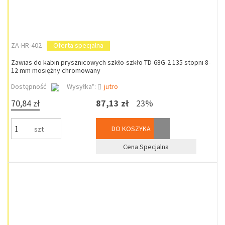
ZA-HR-402
Oferta specjalna
Zawias do kabin prysznicowych szkło-szkło TD-68G-2 135 stopni 8-
12 mm mosiężny chromowany
Dostępność
Wysyłka*:
jutro
70,84 zł
87,13 zł
23%
DO KOSZYKA
szt
Cena Specjalna