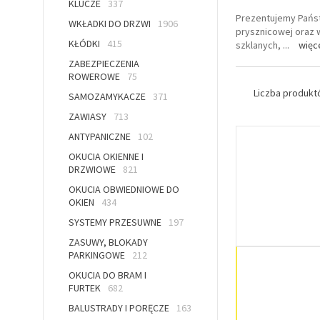
KLUCZE
337
Prezentujemy Państ
WKŁADKI DO DRZWI
1906
prysznicowej oraz w
KŁÓDKI
415
szklanych,
...
więc
ZABEZPIECZENIA
ROWEROWE
75
Liczba produk
SAMOZAMYKACZE
371
ZAWIASY
713
ANTYPANICZNE
102
OKUCIA OKIENNE I
DRZWIOWE
821
OKUCIA OBWIEDNIOWE DO
OKIEN
434
SYSTEMY PRZESUWNE
197
ZASUWY, BLOKADY
PARKINGOWE
212
OKUCIA DO BRAM I
FURTEK
682
BALUSTRADY I PORĘCZE
163