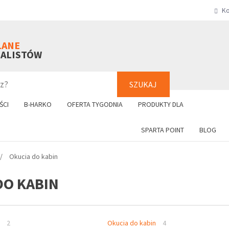
Ko
SZUKAJ
+48 61 8
LANE
NALISTÓW
SZUKAJ
ŚCI
B-HARKO
OFERTA TYGODNIA
PRODUKTY DLA
SPARTA POINT
BLOG
Okucia do kabin
DO KABIN
2
Okucia do kabin
4