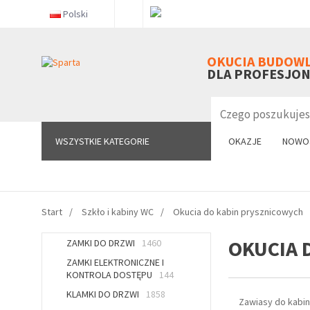
Polski
WSZYSTKIE KATEGORIE
OKUCIA BUDOW
DLA PROFESJO
WSZYSTKIE KATEGORIE
OKAZJE
NOWO
Start
Szkło i kabiny WC
Okucia do kabin prysznicowych
OKUCIA 
ZAMKI DO DRZWI
1460
ZAMKI ELEKTRONICZNE I
KONTROLA DOSTĘPU
144
KLAMKI DO DRZWI
1858
Zawiasy do kabin