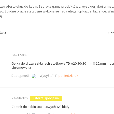
wu ofertę okuć do kabin. Szeroka gama produktów z wysokiej jakości mater
c. Solidne oraz estetyczne wykonanie nada elegancji każdej łazience. W na
ej
Sor
tów
4
GA-HR-005
Gałka do drzwi szklanych stożkowa TD-A20 30x30 mm 8-12 mm mosi
chromowana
Dostępność
Wysyłka*:
poniedziałek
ZA-GR-326
Oferta specjalna
Zamek do kabin toaletowych WC biały