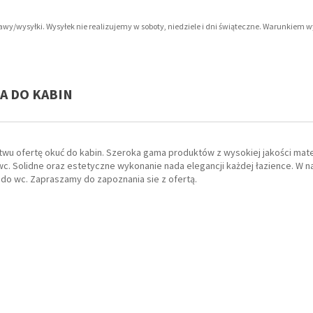
tawy/wysyłki. Wysyłek nie realizujemy w soboty, niedziele i dni świąteczne. Warunkiem 
IA DO KABIN
wu ofertę okuć do kabin. Szeroka gama produktów z wysokiej jakości mater
c. Solidne oraz estetyczne wykonanie nada elegancji każdej łazience. W na
 do wc. Zapraszamy do zapoznania sie z ofertą.