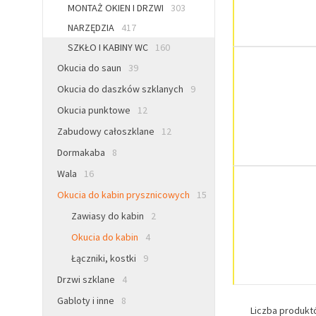
MONTAŻ OKIEN I DRZWI
303
NARZĘDZIA
417
SZKŁO I KABINY WC
160
Okucia do saun
39
Okucia do daszków szklanych
9
Okucia punktowe
12
Zabudowy całoszklane
12
Dormakaba
8
Wala
16
Okucia do kabin prysznicowych
15
Zawiasy do kabin
2
Okucia do kabin
4
Łączniki, kostki
9
Drzwi szklane
4
Gabloty i inne
8
Liczba produk