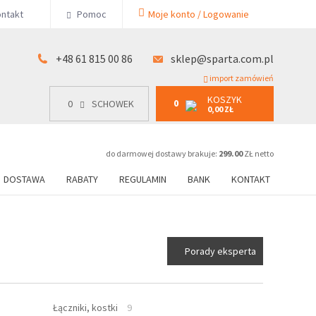
KOSZYK
ntakt
Pomoc
Moje konto / Logowanie
0
15 00 86
0
SCHOWEK
0,00 ZŁ
+48 61 815 00 86
sklep@sparta.com.pl
import zamówień
KOSZYK
0
0
SCHOWEK
0,00 ZŁ
do darmowej dostawy brakuje:
299.00
ZŁ netto
DOSTAWA
RABATY
REGULAMIN
BANK
KONTAKT
Porady eksperta
Łączniki, kostki
9