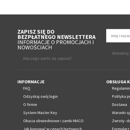
ZAPISZ SIĘ DO
BEZPŁATNEGO NEWSLETTERA
INFORMACJE O PROMOCJACH I
NOWOŚCIACH
Aktualizuj
Dlaczego warto się zapisać?
INFORMACJE
OBSŁUGA K
FAQ
Regulamin
Odzyskaj swój login
Polityka p
O firmie
Dostawa
System Master Key
Warunki s
Okucia obwiedniowe i zamki MACO
Zwroty- d
Jak kupować w cenach hurtowych
Formularz