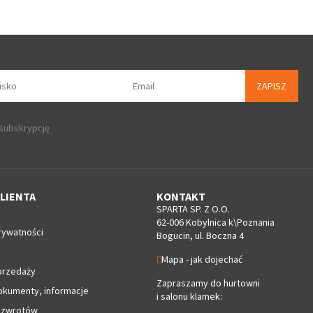
ZAPISZ
 subskrypcję
LIENTA
KONTAKT
SPARTA SP. Z O.O.
62-006 Kobylnica k\Poznania
rywatności
Bogucin, ul. Boczna 4
Mapa - jak dojechać
przedaży
Zapraszamy do hurtowni
okumenty, informacje
i salonu klamek:
 zwrotów