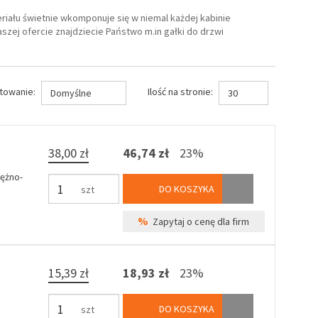
iału świetnie wkomponuje się w niemal każdej kabinie
szej ofercie znajdziecie Państwo m.in gałki do drzwi
towanie:
Ilość na stronie:
Domyślne
30
38,00 zł
46,74 zł
23%
ężno-
DO KOSZYKA
szt
%
Zapytaj o cenę dla firm
15,39 zł
18,93 zł
23%
DO KOSZYKA
szt