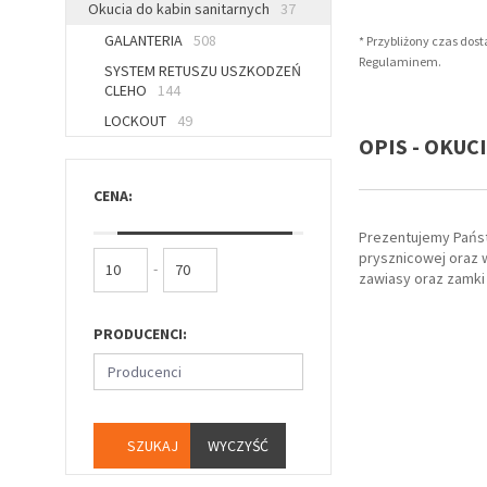
Okucia do kabin sanitarnych
37
GALANTERIA
508
* Przybliżony czas dos
Regulaminem.
SYSTEM RETUSZU USZKODZEŃ
CLEHO
144
LOCKOUT
49
OPIS - OKUC
CENA:
Prezentujemy Państ
prysznicowej oraz w
-
zawiasy oraz zamki
PRODUCENCI:
Producenci
WYCZYŚĆ