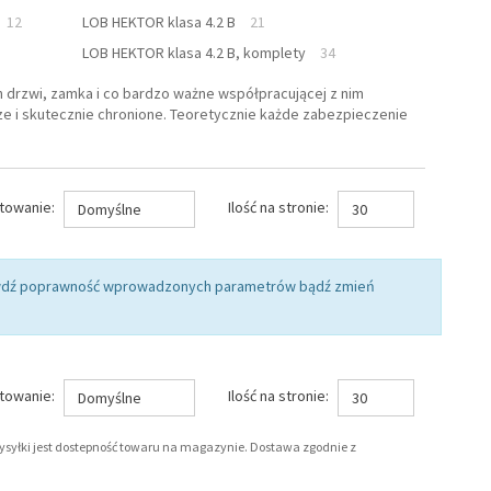
12
LOB HEKTOR klasa 4.2 B
21
LOB HEKTOR klasa 4.2 B, komplety
34
drzwi, zamka i co bardzo ważne współpracującej z nim
 i skutecznie chronione. Teoretycznie każde zabezpieczenie
towanie:
Ilość na stronie:
Domyślne
30
rawdź poprawność wprowadzonych parametrów bądź zmień
towanie:
Ilość na stronie:
Domyślne
30
wysyłki jest dostepność towaru na magazynie. Dostawa zgodnie z