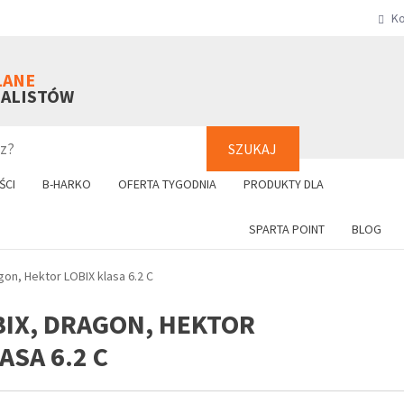
Ko
SZUKAJ
+48 61 8
LANE
NALISTÓW
SZUKAJ
ŚCI
B-HARKO
OFERTA TYGODNIA
PRODUKTY DLA
SPARTA POINT
BLOG
gon, Hektor LOBIX klasa 6.2 C
OBIX, DRAGON, HEKTOR
ASA 6.2 C