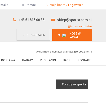
KOSZYK
ntakt
Pomoc
Moje konto / Logowanie
0
15 00 86
0
SCHOWEK
0,00 ZŁ
+48 61 815 00 86
sklep@sparta.com.pl
import zamówień
KOSZYK
0
0
SCHOWEK
0,00 ZŁ
do darmowej dostawy brakuje:
299.00
ZŁ netto
DOSTAWA
RABATY
REGULAMIN
BANK
KONTAKT
Porady eksperta