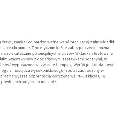
drzwi, zamka i co bardzo ważne współpracującej z nim wkładki
ecznie chronione. Teoretycznie każde zabezpieczenie można
ją bardzo skutecznie potencjalnych intruzów. Wkładka atestowana
odukt 6-zastawkowy z dodatkowymi zastawkami bocznymi, w
oże być wyposażona w tzw. anty-bumping. Wyrób jest dodatkowo
nego z mosiądzu wysokoniklowego, został zastrzeżony w
, oraz najwyższą odpornością korozyjną wg PN-EN klasa C. W
 powłokach satyna lub mosiądz.