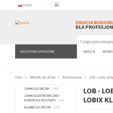
Polski
WSZYSTKIE KATEGORIE
OKUCIA BUDOW
DLA PROFESJO
WSZYSTKIE KATEGORIE
OKAZJE
NOWO
Start
Wkładki do drzwi
Wzmocnione
LOB - Lobix, Dra
LOB - L
ZAMKI DO DRZWI
1460
ZAMKI ELEKTRONICZNE I
LOBIX KL
KONTROLA DOSTĘPU
144
KLAMKI DO DRZWI
1858