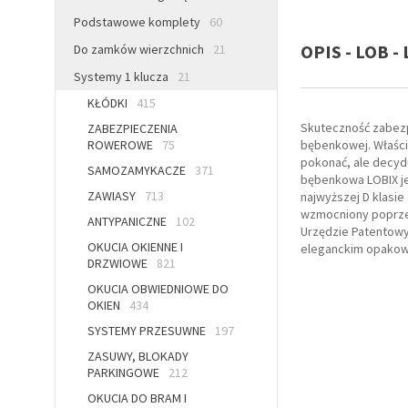
Podstawowe komplety
60
OPIS - LOB -
Do zamków wierzchnich
21
Systemy 1 klucza
21
KŁÓDKI
415
Skuteczność zabezp
ZABEZPIECZENIA
ROWEROWE
75
bębenkowej. Właści
pokonać, ale decydu
SAMOZAMYKACZE
371
bębenkowa LOBIX je
ZAWIASY
713
najwyższej D klasi
wzmocniony poprze
ANTYPANICZNE
102
Urzędzie Patentowym
OKUCIA OKIENNE I
eleganckim opakowa
DRZWIOWE
821
OKUCIA OBWIEDNIOWE DO
OKIEN
434
SYSTEMY PRZESUWNE
197
ZASUWY, BLOKADY
PARKINGOWE
212
OKUCIA DO BRAM I