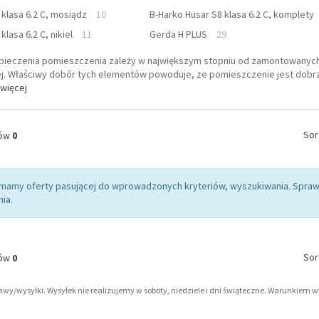
 klasa 6.2 C, mosiądz
10
B-Harko Husar S8 klasa 6.2 C, komplety
lasa 6.2 C, nikiel
11
Gerda H PLUS
29
ieczenia pomieszczenia zależy w największym stopniu od zamontowanych 
. Właściwy dobór tych elementów powoduje, ze pomieszczenie jest dobrze
więcej
Sor
tów
0
 mamy oferty pasującej do wprowadzonych kryteriów, wyszukiwania. Sp
ia.
Sor
tów
0
tawy/wysyłki. Wysyłek nie realizujemy w soboty, niedziele i dni świąteczne. Warunkiem 