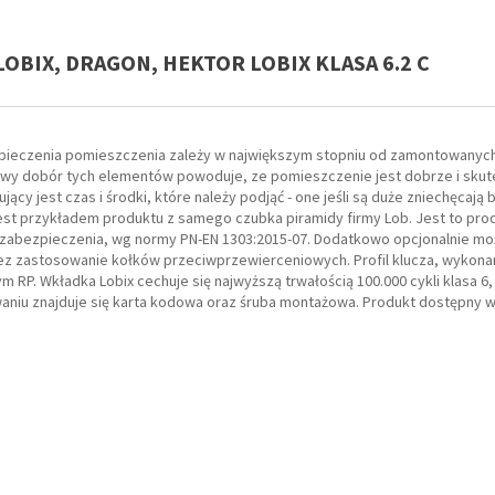
 LOBIX, DRAGON, HEKTOR LOBIX KLASA 6.2 C
ieczenia pomieszczenia zależy w największym stopniu od zamontowanych 
wy dobór tych elementów powoduje, ze pomieszczenie jest dobrze i skut
jący jest czas i środki, które należy podjąć - one jeśli są duże zniechęca
st przykładem produktu z samego czubka piramidy firmy Lob. Jest to pr
e zabezpieczenia, wg normy PN-EN 1303:2015-07. Dodatkowo opcjonalnie m
z zastosowanie kołków przeciwprzewierceniowych. Profil klucza, wykona
 RP. Wkładka Lobix cechuje się najwyższą trwałością 100.000 cykli klasa 6
niu znajduje się karta kodowa oraz śruba montażowa. Produkt dostępny w