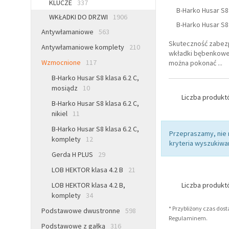
KLUCZE
337
B-Harko Husar S8
WKŁADKI DO DRZWI
1906
B-Harko Husar S8 k
Antywłamaniowe
563
Skuteczność zabezp
Antywłamaniowe komplety
210
wkładki bębenkowej
Wzmocnione
117
można pokonać
...
B-Harko Husar S8 klasa 6.2 C,
mosiądz
10
Liczba produk
B-Harko Husar S8 klasa 6.2 C,
nikiel
11
B-Harko Husar S8 klasa 6.2 C,
Przepraszamy, nie
komplety
12
kryteria wyszukiwan
Gerda H PLUS
29
LOB HEKTOR klasa 4.2 B
21
LOB HEKTOR klasa 4.2 B,
Liczba produk
komplety
34
* Przybliżony czas dos
Podstawowe dwustronne
598
Regulaminem.
Podstawowe z gałką
316