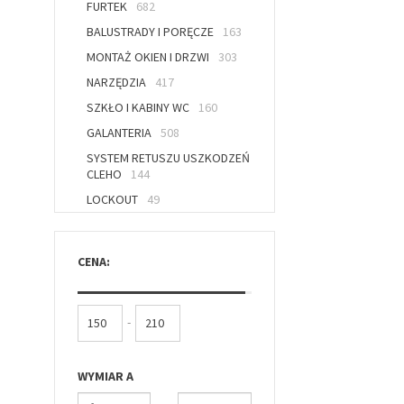
FURTEK
682
BALUSTRADY I PORĘCZE
163
MONTAŻ OKIEN I DRZWI
303
NARZĘDZIA
417
SZKŁO I KABINY WC
160
GALANTERIA
508
SYSTEM RETUSZU USZKODZEŃ
CLEHO
144
LOCKOUT
49
CENA:
-
WYMIAR A