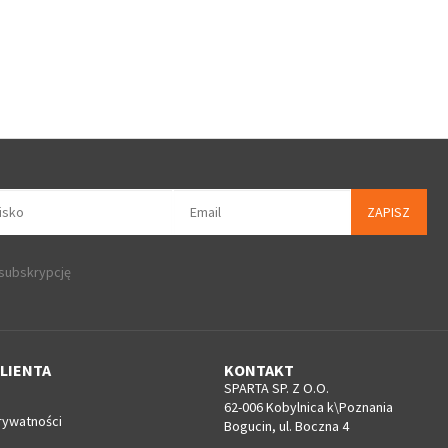
ZAPISZ
 subskrypcję
LIENTA
KONTAKT
SPARTA SP. Z O.O.
62-006 Kobylnica k\Poznania
rywatności
Bogucin, ul. Boczna 4