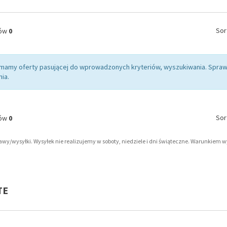
Sor
tów
0
 mamy oferty pasującej do wprowadzonych kryteriów, wyszukiwania. Sp
ia.
Sor
tów
0
tawy/wysyłki. Wysyłek nie realizujemy w soboty, niedziele i dni świąteczne. Warunkiem 
TE