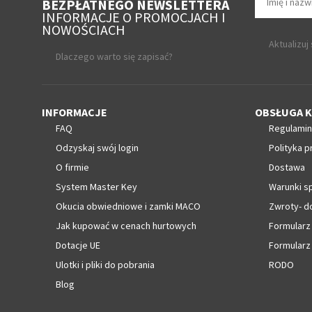
BEZPŁATNEGO NEWSLETTERA
INFORMACJE O PROMOCJACH I
NOWOŚCIACH
Aktualizuj
Dlaczego warto się zapisać?
INFORMACJE
OBSŁUGA K
FAQ
Regulamin
Odzyskaj swój login
Polityka p
O firmie
Dostawa
System Master Key
Warunki s
Okucia obwiedniowe i zamki MACO
Zwroty- d
Jak kupować w cenach hurtowych
Formularz
Dotacje UE
Formularz
Ulotki i pliki do pobrania
RODO
Blog