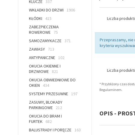
KLUCZE
337
WKŁADKI DO DRZWI
1906
KŁÓDKI
415
Liczba produk
ZABEZPIECZENIA
ROWEROWE
75
Przepraszamy, nie
SAMOZAMYKACZE
371
kryteria wyszukiwan
ZAWIASY
713
ANTYPANICZNE
102
OKUCIA OKIENNE I
Liczba produk
DRZWIOWE
821
OKUCIA OBWIEDNIOWE DO
* Przybliżony czas dos
OKIEN
434
Regulaminem.
SYSTEMY PRZESUWNE
197
ZASUWY, BLOKADY
PARKINGOWE
212
OPIS - PROS
OKUCIA DO BRAM I
FURTEK
682
BALUSTRADY I PORĘCZE
163