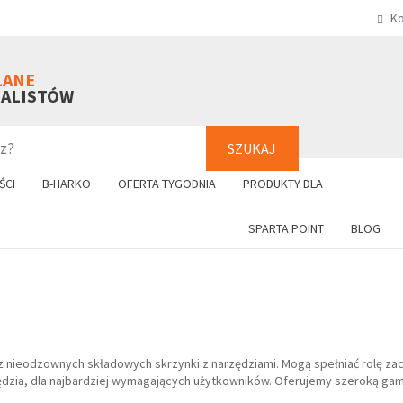
Ko
SZUKAJ
+48 61 8
LANE
NALISTÓW
SZUKAJ
ŚCI
B-HARKO
OFERTA TYGODNIA
PRODUKTY DLA
SPARTA POINT
BLOG
z nieodzownych składowych skrzynki z narzędziami. Mogą spełniać rolę za
ędzia, dla najbardziej wymagających użytkowników. Oferujemy szeroką ga