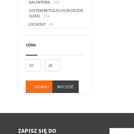
GALANTERIA
508
SYSTEM RETUSZU USZKODZEŃ
CLEHO
144
LOCKOUT
49
CENA:
-
WYCZYŚĆ
ZAPISZ SIĘ DO