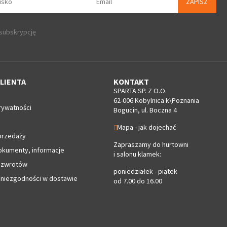
ZAPISZ
 subskrypcję
LIENTA
KONTAKT
SPARTA SP. Z O.O.
62-006 Kobylnica k\Poznania
rywatności
Bogucin, ul. Boczna 4
Mapa - jak dojechać
przedaży
Zapraszamy do hurtowni
okumenty, informacje
i salonu klamek:
 zwrotów
poniedziałek - piątek
 niezgodności w dostawie
od 7.00 do 16.00