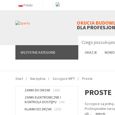
Polski
WSZYSTKIE KATEGORIE
OKUCIA BUDOW
DLA PROFESJO
WSZYSTKIE KATEGORIE
OKAZJE
NOWO
Start
Narzędzia
Szczypce MPT
Proste
PROSTE
ZAMKI DO DRZWI
1460
ZAMKI ELEKTRONICZNE I
KONTROLA DOSTĘPU
144
Szczypce są jedną 
Profesjonalne narz
KLAMKI DO DRZWI
1858
jak
...
więcej