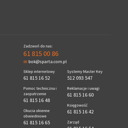
Zadzwoń do nas:
61 815 00 86
bok@sparta.com.pl
Sklep internetowy
Systemy Master Key
61 815 16 52
512 093 547
Pomoc techniczna i
Reklamacje i uwagi
zaopatrzenie
61 815 16 60
61 815 16 48
Księgowość
Okucia okienne
61 815 16 42
obwiedniowe
61 815 16 65
Zarząd