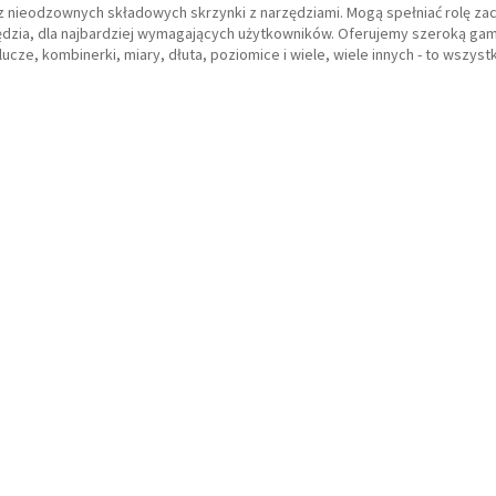
z nieodzownych składowych skrzynki z narzędziami. Mogą spełniać rolę za
ędzia, dla najbardziej wymagających użytkowników. Oferujemy szeroką ga
lucze, kombinerki, miary, dłuta, poziomice i wiele, wiele innych - to wszyst