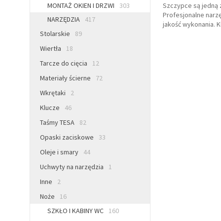
MONTAŻ OKIEN I DRZWI
303
Szczypce są jedną 
Profesjonalne narz
NARZĘDZIA
417
jakość wykonania. K
Stolarskie
89
Wiertła
18
Tarcze do cięcia
12
Materiały ścierne
72
Wkrętaki
2
Klucze
46
Taśmy TESA
82
Opaski zaciskowe
33
Oleje i smary
44
Uchwyty na narzędzia
1
Inne
2
Noże
16
SZKŁO I KABINY WC
160