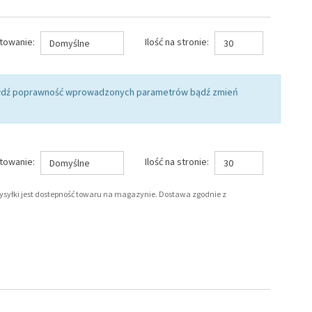
towanie:
Ilość na stronie:
Domyślne
30
rawdź poprawność wprowadzonych parametrów bądź zmień
towanie:
Ilość na stronie:
Domyślne
30
wysyłki jest dostepność towaru na magazynie. Dostawa zgodnie z