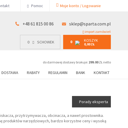
KOSZYK
ntakt
Pomoc
Moje konto / Logowanie
0
15 00 86
0
SCHOWEK
0,00 ZŁ
+48 61 815 00 86
sklep@sparta.com.pl
import zamówień
KOSZYK
0
0
SCHOWEK
0,00 ZŁ
do darmowej dostawy brakuje:
299.00
ZŁ netto
DOSTAWA
RABATY
REGULAMIN
BANK
KONTAKT
Porady eksperta
ciskacza, przytrzymywacza, obcinacza, a nawet prostownika.
mę produktów narzędziowych, bardzo korzystne ceny i wysoką