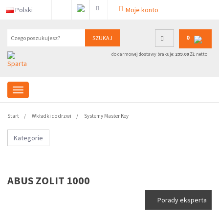
Polski
Moje konto
0
SZUKAJ
do darmowej dostawy brakuje:
299.00
ZŁ netto
Start
Wkładki do drzwi
Systemy Master Key
Kategorie
ABUS ZOLIT 1000
Porady eksperta