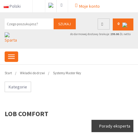
Polski
Moje konto
0
SZUKAJ
do darmowej dostawy brakuje:
299.00
ZŁ netto
Start
Wkładki do drzwi
Systemy Master Key
Kategorie
LOB COMFORT
Porady eksperta