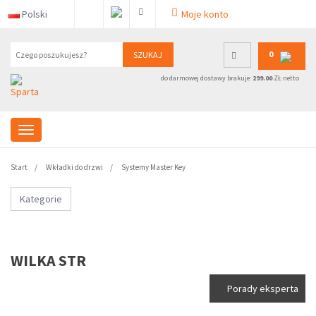
Polski
Moje konto
0
SZUKAJ
do darmowej dostawy brakuje:
299.00
ZŁ netto
Start
Wkładki do drzwi
Systemy Master Key
Kategorie
WILKA STR
Porady eksperta