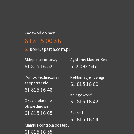
Zadzwoń do nas:
61 815 00 86
bok@sparta.com.pl
Sklep internetowy
Systemy Master Key
61 815 16 52
512 093 547
Pomoc techniczna i
Reklamacje i uwagi
zaopatrzenie
61 815 16 60
61 815 16 48
Księgowość
Okucia okienne
61 815 16 42
obwiedniowe
61 815 16 65
Zarząd
61 815 16 54
Klamki i kontrola dostępu
61 815 16 55