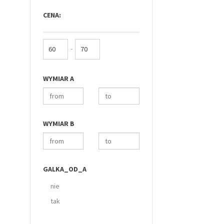
CENA:
-
WYMIAR A
WYMIAR B
GALKA_OD_A
nie
tak