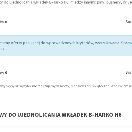
y do ujednolicania wkładek B-Harko H6, między innymi: piny, pushery, driver
Sor
tów
0
 mamy oferty pasującej do wprowadzonych kryteriów, wyszukiwania. Sp
ia.
Sor
tów
0
tawy/wysyłki. Wysyłek nie realizujemy w soboty, niedziele i dni świąteczne. Warunkiem 
AWY DO UJEDNOLICANIA WKŁADEK B-HARKO H6