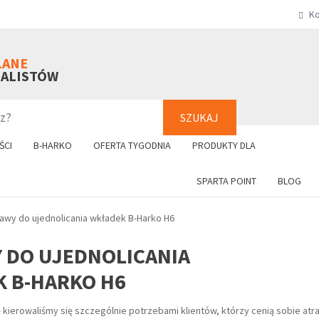
Ko
SZUKAJ
+48 61 8
LANE
NALISTÓW
SZUKAJ
ŚCI
B-HARKO
OFERTA TYGODNIA
PRODUKTY DLA
SPARTA POINT
BLOG
awy do ujednolicania wkładek B-Harko H6
 DO UJEDNOLICANIA
 B-HARKO H6
 kierowaliśmy się szczególnie potrzebami klientów, którzy cenią sobie atr