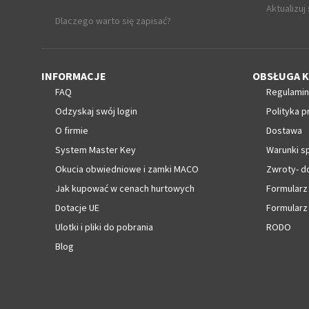
Aktualizuj
Dlaczego warto się zapisać?
INFORMACJE
OBSŁUGA K
FAQ
Regulamin
Odzyskaj swój login
Polityka p
O firmie
Dostawa
System Master Key
Warunki s
Okucia obwiedniowe i zamki MACO
Zwroty- d
Jak kupować w cenach hurtowych
Formularz
Dotacje UE
Formularz
Ulotki i pliki do pobrania
RODO
Blog