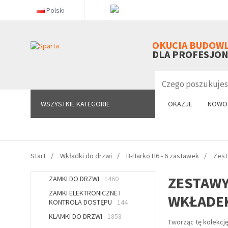
Polski
WSZYSTKIE KATEGORIE
OKUCIA BUDOW
DLA PROFESJO
WSZYSTKIE KATEGORIE
OKAZJE
NOWO
Start
Wkładki do drzwi
B-Harko H6 - 6 zastawek
Zest
ZESTAWY
ZAMKI DO DRZWI
1460
ZAMKI ELEKTRONICZNE I
WKŁADEK
KONTROLA DOSTĘPU
144
KLAMKI DO DRZWI
1858
Tworząc tę kolekcję