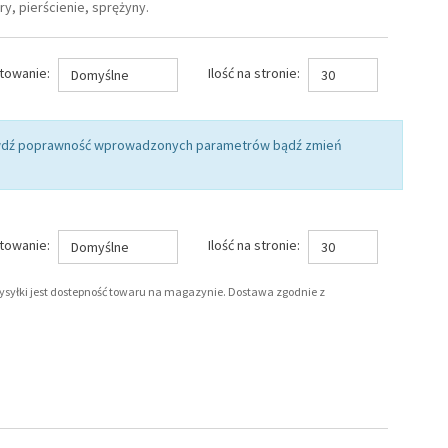
y, pierścienie, sprężyny.
towanie:
Ilość na stronie:
Domyślne
30
rawdź poprawność wprowadzonych parametrów bądź zmień
towanie:
Ilość na stronie:
Domyślne
30
wysyłki jest dostepność towaru na magazynie. Dostawa zgodnie z