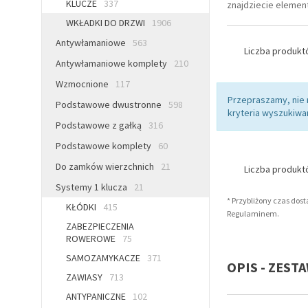
KLUCZE
337
znajdziecie element
WKŁADKI DO DRZWI
1906
Antywłamaniowe
563
Liczba produk
Antywłamaniowe komplety
210
Wzmocnione
117
Przepraszamy, nie
Podstawowe dwustronne
598
kryteria wyszukiwan
Podstawowe z gałką
316
Podstawowe komplety
60
Do zamków wierzchnich
21
Liczba produk
Systemy 1 klucza
21
* Przybliżony czas dos
KŁÓDKI
415
Regulaminem.
ZABEZPIECZENIA
ROWEROWE
75
SAMOZAMYKACZE
371
OPIS - ZEST
ZAWIASY
713
ANTYPANICZNE
102