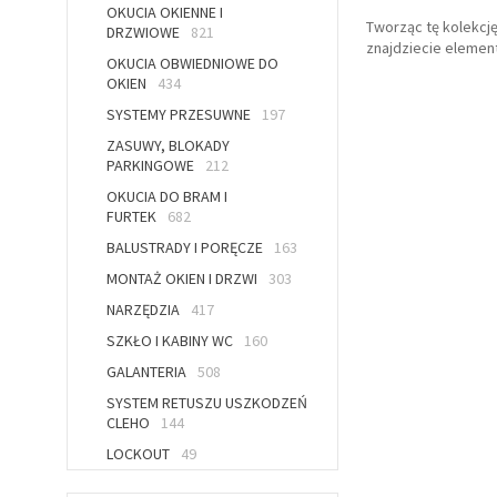
OKUCIA OKIENNE I
Tworząc tę kolekcję
DRZWIOWE
821
znajdziecie element
OKUCIA OBWIEDNIOWE DO
OKIEN
434
SYSTEMY PRZESUWNE
197
ZASUWY, BLOKADY
PARKINGOWE
212
OKUCIA DO BRAM I
FURTEK
682
BALUSTRADY I PORĘCZE
163
MONTAŻ OKIEN I DRZWI
303
NARZĘDZIA
417
SZKŁO I KABINY WC
160
GALANTERIA
508
SYSTEM RETUSZU USZKODZEŃ
CLEHO
144
LOCKOUT
49