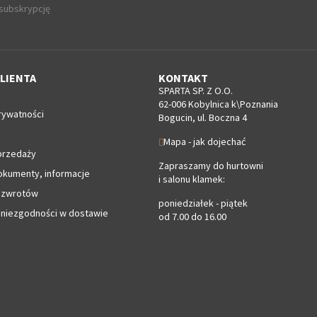
 subskrypcję
LIENTA
KONTAKT
SPARTA SP. Z O.O.
62-006 Kobylnica k\Poznania
rywatności
Bogucin, ul. Boczna 4
Mapa - jak dojechać
przedaży
Zapraszamy do hurtowni
okumenty, informacje
i salonu klamek:
 zwrotów
poniedziałek - piątek
 niezgodności w dostawie
od 7.00 do 16.00