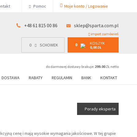
KOSZYK
ntakt
Pomoc
Moje konto / Logowanie
0
15 00 86
0
SCHOWEK
0,00 ZŁ
+48 61 815 00 86
sklep@sparta.com.pl
import zamówień
KOSZYK
0
0
SCHOWEK
0,00 ZŁ
do darmowej dostawy brakuje:
299.00
ZŁ netto
DOSTAWA
RABATY
REGULAMIN
BANK
KONTAKT
Porady eksperta
akcyjną cenę i mają wysokie wymagania jakościowe. W tej grupie