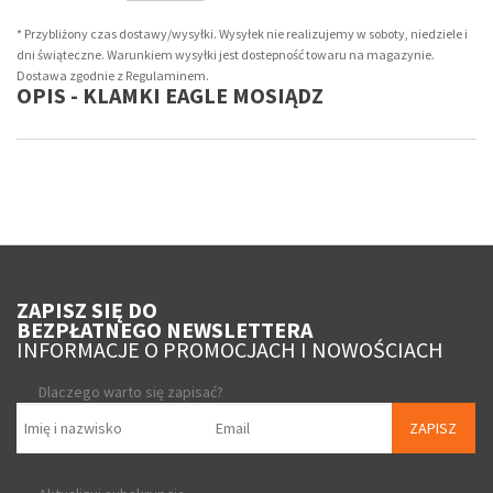
* Przybliżony czas dostawy/wysyłki. Wysyłek nie realizujemy w soboty, niedziele i
dni świąteczne. Warunkiem wysyłki jest dostepność towaru na magazynie.
Dostawa zgodnie z Regulaminem.
OPIS - KLAMKI EAGLE MOSIĄDZ
ZAPISZ SIĘ DO
BEZPŁATNEGO NEWSLETTERA
INFORMACJE O PROMOCJACH I NOWOŚCIACH
Dlaczego warto się zapisać?
ZAPISZ