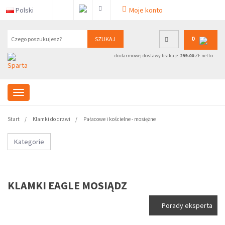
Polski
Moje konto
0
SZUKAJ
do darmowej dostawy brakuje:
299.00
ZŁ netto
Start
Klamki do drzwi
Pałacowe i kościelne - mosiężne
Kategorie
KLAMKI EAGLE MOSIĄDZ
Porady eksperta