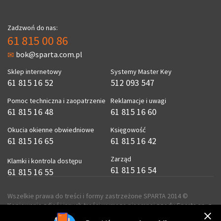
Zadzwoń do nas:
61 815 00 86
bok@sparta.com.pl
Sklep internetowy
Systemy Master Key
61 815 16 52
512 093 547
Pomoc techniczna i zaopatrzenie
Reklamacje i uwagi
61 815 16 48
61 815 16 60
Okucia okienne obwiedniowe
Księgowość
61 815 16 65
61 815 16 42
Zarząd
Klamki i kontrola dostępu
61 815 16 54
61 815 16 55
Wszelkie prawa do treści i formy zastrzeżone SPARTA 2014 ©
Kopiowanie zdjęć i innych treści wymaga pisemnej zgody Sparta sp. z
o.o.