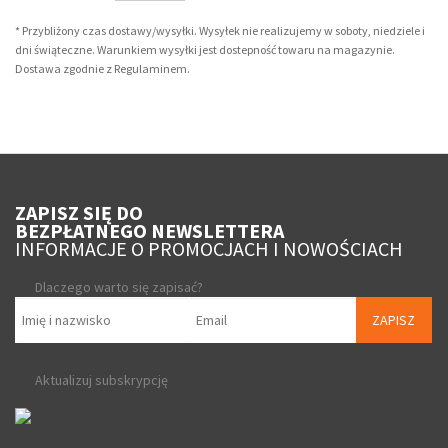
* Przybliżony czas dostawy/wysyłki. Wysyłek nie realizujemy w soboty, niedziele i
dni świąteczne. Warunkiem wysyłki jest dostepność towaru na magazynie.
Dostawa zgodnie z Regulaminem.
ZAPISZ SIĘ DO
BEZPŁATNEGO NEWSLETTERA
INFORMACJE O PROMOCJACH I NOWOŚCIACH
Dlaczego warto się zapisać?
ZAPISZ
Aktualizuj subskrypcję