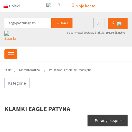
Polski
Moje konto
0
SZUKAJ
do darmowej dostawy brakuje:
299.00
ZŁ netto
Start
Klamki do drzwi
Pałacowe i kościelne - mosiężne
Kategorie
KLAMKI EAGLE PATYNA
Porady eksperta