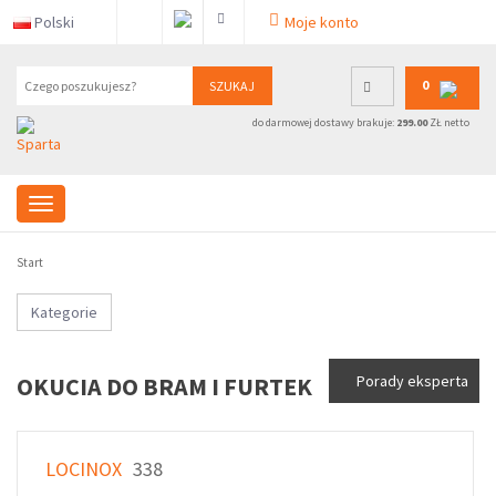
Polski
Moje konto
0
SZUKAJ
do darmowej dostawy brakuje:
299.00
ZŁ netto
Start
Kategorie
OKUCIA DO BRAM I FURTEK
Porady eksperta
LOCINOX
338