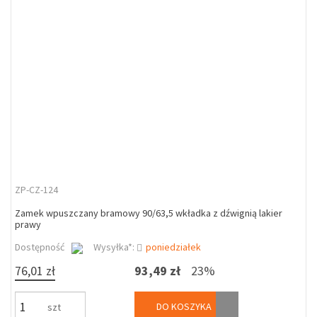
ZP-CZ-124
Zamek wpuszczany bramowy 90/63,5 wkładka z dźwignią lakier
prawy
Dostępność
Wysyłka*:
poniedziałek
76,01 zł
93,49 zł
23%
DO KOSZYKA
szt