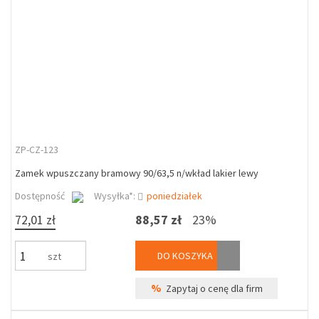
ZP-CZ-123
Zamek wpuszczany bramowy 90/63,5 n/wkład lakier lewy
Dostępność
Wysyłka*:
poniedziałek
72,01 zł
88,57 zł
23%
DO KOSZYKA
szt
%
Zapytaj o cenę dla firm