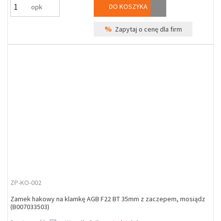
DO KOSZYKA
opk
%
Zapytaj o cenę dla firm
ZP-KO-002
Zamek hakowy na klamkę AGB F22 BT 35mm z zaczepem, mosiądz
(B007033503)