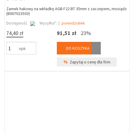
Zamek hakowy na wkładkę AGB F22 BT 35mm z zaczepem, mosiądz
(B007023503)
Dostępność
Wysyłka*:
poniedziałek
74,40 zł
91,51 zł
23%
DO KOSZYKA
opk
%
Zapytaj o cenę dla firm