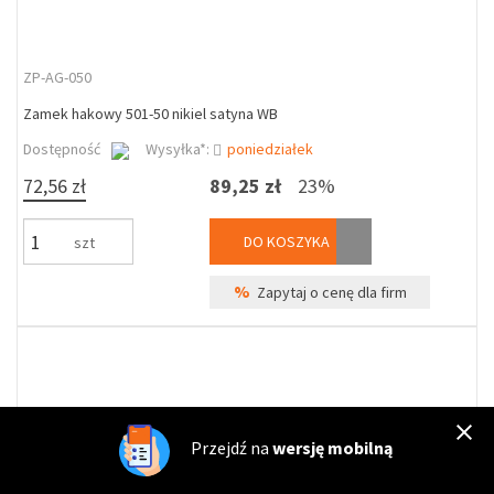
ZP-AG-050
Zamek hakowy 501-50 nikiel satyna WB
Dostępność
Wysyłka*:
poniedziałek
72,56 zł
89,25 zł
23%
DO KOSZYKA
szt
%
Zapytaj o cenę dla firm
Przejdź na
wersję mobilną