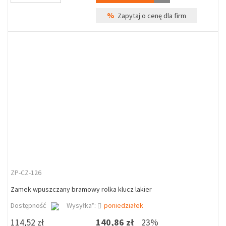
%
Zapytaj o cenę dla firm
ZP-CZ-126
Zamek wpuszczany bramowy rolka klucz lakier
Dostępność
Wysyłka*:
poniedziałek
114,52 zł
140,86 zł
23%