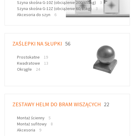
Szyna skośna G-10Z (obciążenie 200/650kg)
3
Szyna skośna G-12Z (obciążenie 60/85kg)
3
Akcesoria do szyn
6
ZAŚLEPKI NA SŁUPKI
56
Prostokatne
19
Kwadratowe
13
Okrągłe
24
ZESTAWY HELM DO BRAM WISZĄCYCH
22
Montaż ścienny
5
Montaż sufitowy
8
Akcesoria
9