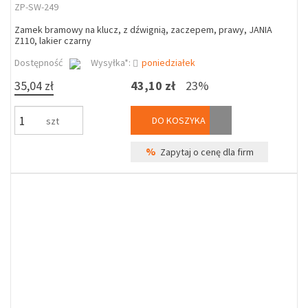
ZP-SW-249
Zamek bramowy na klucz, z dźwignią, zaczepem, prawy, JANIA
Z110, lakier czarny
Dostępność
Wysyłka*:
poniedziałek
35,04 zł
43,10 zł
23%
DO KOSZYKA
szt
%
Zapytaj o cenę dla firm