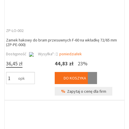
ZP-LO-002
Zamek hakowy do bram przesuwnych F-60 na wkładkę 72/65 mm
(ZP-PE-000)
Dostępność
Wysyłka*:
poniedziałek
36,45 zł
44,83 zł
23%
DO KOSZYKA
opk
%
Zapytaj o cenę dla firm