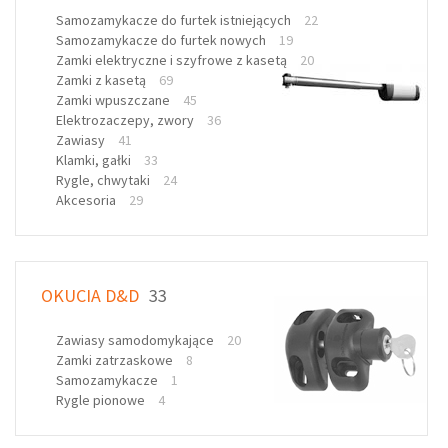
Samozamykacze do furtek istniejących
22
Samozamykacze do furtek nowych
19
Zamki elektryczne i szyfrowe z kasetą
20
Zamki z kasetą
69
Zamki wpuszczane
45
Elektrozaczepy, zwory
36
Zawiasy
41
Klamki, gałki
33
Rygle, chwytaki
24
Akcesoria
29
OKUCIA D&D
33
Zawiasy samodomykające
20
Zamki zatrzaskowe
8
Samozamykacze
1
Rygle pionowe
4