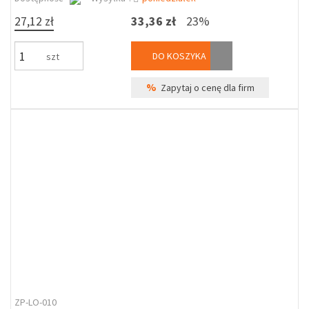
27,12 zł
33,36 zł
23%
DO KOSZYKA
szt
%
Zapytaj o cenę dla firm
ZP-LO-010