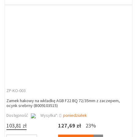
ZP-KO-003
Zamek hakowy na wkładkę AGB F22 BQ 72/35mm z zaczepem,
ocynk srebrny (B009103515)
Dostępność
Wysyłka*:
poniedziałek
103,81 zł
127,69 zł
23%