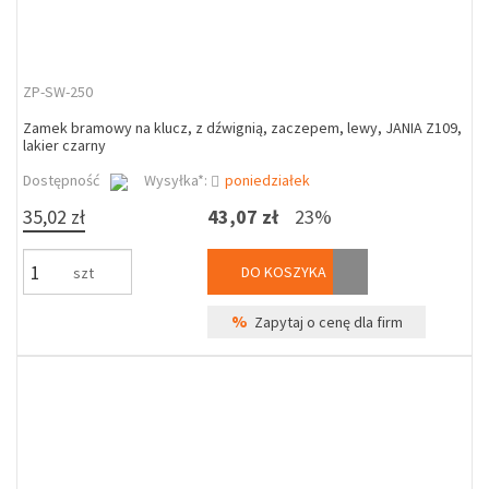
ZP-SW-250
Zamek bramowy na klucz, z dźwignią, zaczepem, lewy, JANIA Z109,
lakier czarny
Dostępność
Wysyłka*:
poniedziałek
35,02 zł
43,07 zł
23%
DO KOSZYKA
szt
%
Zapytaj o cenę dla firm