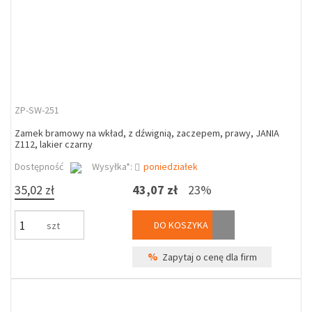
ZP-SW-251
Zamek bramowy na wkład, z dźwignią, zaczepem, prawy, JANIA
Z112, lakier czarny
Dostępność
Wysyłka*:
poniedziałek
35,02 zł
43,07 zł
23%
DO KOSZYKA
szt
%
Zapytaj o cenę dla firm