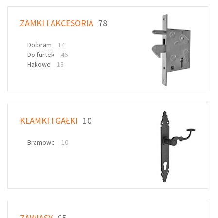
ZAMKI I AKCESORIA
78
Do bram
14
Do furtek
46
Hakowe
18
KLAMKI I GAŁKI
10
Bramowe
10
ZAWIASY
65