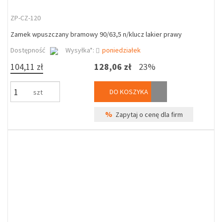
ZP-CZ-120
Zamek wpuszczany bramowy 90/63,5 n/klucz lakier prawy
Dostępność
Wysyłka*:
poniedziałek
104,11 zł
128,06 zł
23%
DO KOSZYKA
szt
%
Zapytaj o cenę dla firm