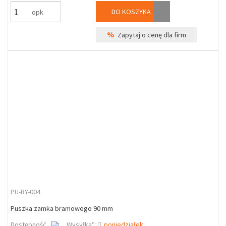
DO KOSZYKA
opk
%
Zapytaj o cenę dla firm
PU-BY-004
Puszka zamka bramowego 90 mm
Dostępność
Wysyłka*:
poniedziałek