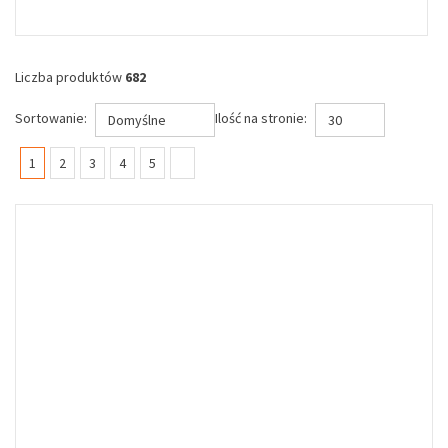
Liczba produktów
682
Sortowanie:
Ilość na stronie:
Domyślne
30
(current)
1
2
3
4
5