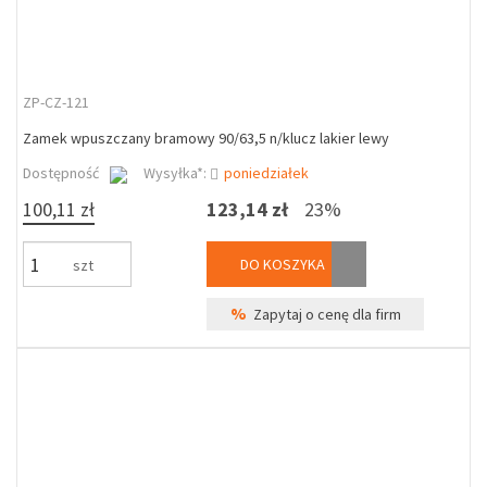
ZP-CZ-121
Zamek wpuszczany bramowy 90/63,5 n/klucz lakier lewy
Dostępność
Wysyłka*:
poniedziałek
100,11 zł
123,14 zł
23%
DO KOSZYKA
szt
%
Zapytaj o cenę dla firm