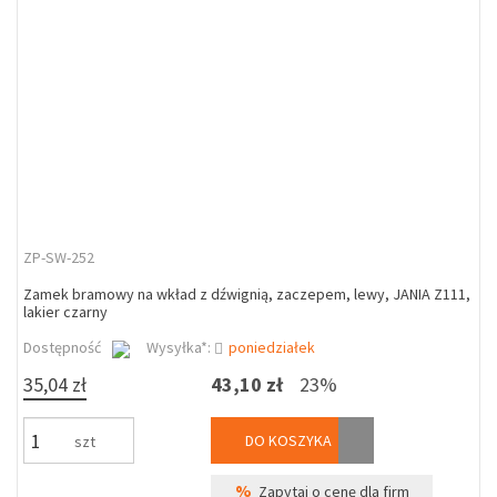
ZP-SW-252
Zamek bramowy na wkład z dźwignią, zaczepem, lewy, JANIA Z111,
lakier czarny
Dostępność
Wysyłka*:
poniedziałek
35,04 zł
43,10 zł
23%
DO KOSZYKA
szt
%
Zapytaj o cenę dla firm